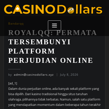
Skip
to
content
Bandarqq
ROYALQQ: PERMATA
TERSEMBUNYI
PLATFORM
PERJUDIAN ONLINE
by
admin@casinodollars.xyz
July 8, 2026
[ad_1]
Dalam dunia perjudian online, ada banyak sekali platform yang
bisa dipilih. Dari kasino tradisional hingga situs taruhan
olahraga, pilihannya tidak terbatas. Namun, salah satu platform
yang mendapatkan momentum dalam beberapa tahun terakhir