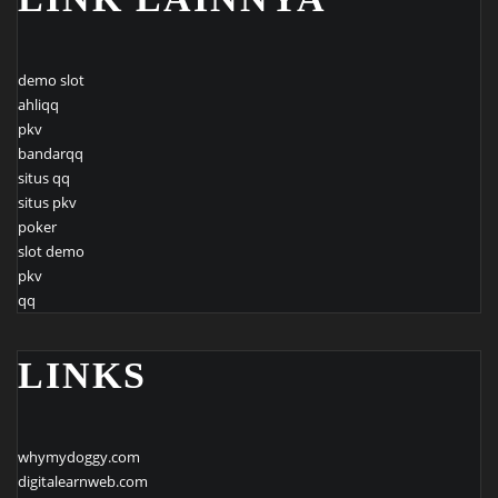
demo slot
ahliqq
pkv
bandarqq
situs qq
situs pkv
poker
slot demo
pkv
qq
LINKS
whymydoggy.com
digitalearnweb.com