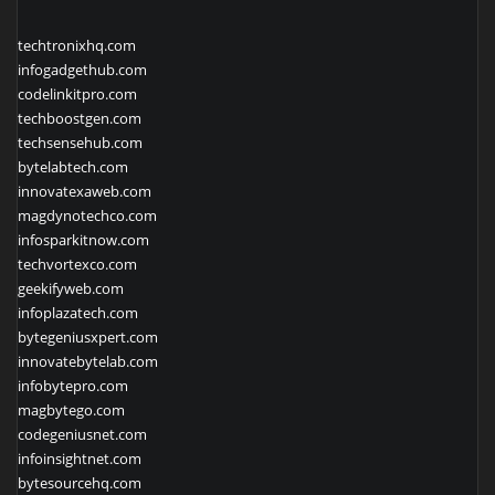
techtronixhq.com
infogadgethub.com
codelinkitpro.com
techboostgen.com
techsensehub.com
bytelabtech.com
innovatexaweb.com
magdynotechco.com
infosparkitnow.com
techvortexco.com
geekifyweb.com
infoplazatech.com
bytegeniusxpert.com
innovatebytelab.com
infobytepro.com
magbytego.com
codegeniusnet.com
infoinsightnet.com
bytesourcehq.com