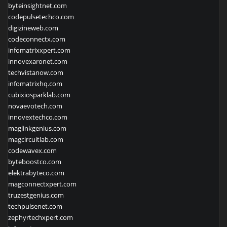
byteinsightnet.com
codepulsetechco.com
digizineweb.com
codeconnectx.com
infomatrixxpert.com
innovexaronet.com
techvistanow.com
infomatrixhq.com
cubixiosparklab.com
novaevotech.com
innovextechco.com
maglinkgenius.com
magcircuitlab.com
codewavex.com
byteboostco.com
elektrabyteco.com
magconnectxpert.com
truzestgenius.com
techpulsenet.com
zephyrtechxpert.com