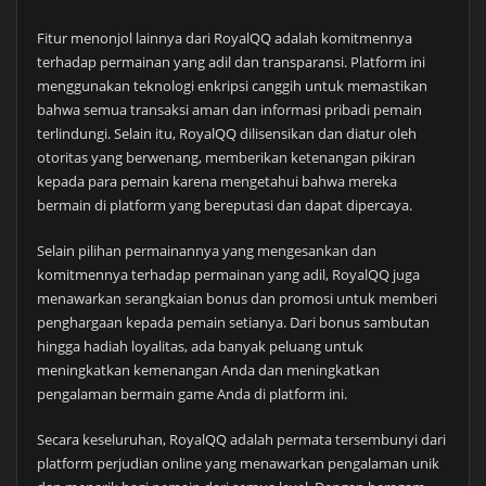
Fitur menonjol lainnya dari RoyalQQ adalah komitmennya
terhadap permainan yang adil dan transparansi. Platform ini
menggunakan teknologi enkripsi canggih untuk memastikan
bahwa semua transaksi aman dan informasi pribadi pemain
terlindungi. Selain itu, RoyalQQ dilisensikan dan diatur oleh
otoritas yang berwenang, memberikan ketenangan pikiran
kepada para pemain karena mengetahui bahwa mereka
bermain di platform yang bereputasi dan dapat dipercaya.
Selain pilihan permainannya yang mengesankan dan
komitmennya terhadap permainan yang adil, RoyalQQ juga
menawarkan serangkaian bonus dan promosi untuk memberi
penghargaan kepada pemain setianya. Dari bonus sambutan
hingga hadiah loyalitas, ada banyak peluang untuk
meningkatkan kemenangan Anda dan meningkatkan
pengalaman bermain game Anda di platform ini.
Secara keseluruhan, RoyalQQ adalah permata tersembunyi dari
platform perjudian online yang menawarkan pengalaman unik