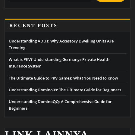
RECENT POSTS
Understanding ADUs: Why Accessory Dwelling Units Are
Trending
What is PKV? Understanding Germanys Private Health
Insurance System
The Ultimate Guide to PKV Games: What You Need to Know
Understanding Domino99: The Ultimate Guide for Beginners
Understanding DominoQQ: A Comprehensive Guide for
Beginners
LINK LAINNYA