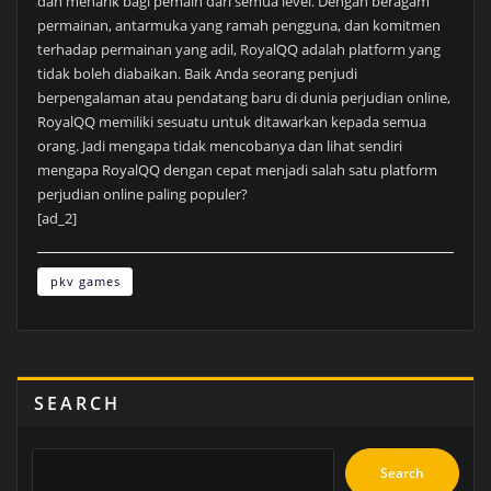
dan menarik bagi pemain dari semua level. Dengan beragam
permainan, antarmuka yang ramah pengguna, dan komitmen
terhadap permainan yang adil, RoyalQQ adalah platform yang
tidak boleh diabaikan. Baik Anda seorang penjudi
berpengalaman atau pendatang baru di dunia perjudian online,
RoyalQQ memiliki sesuatu untuk ditawarkan kepada semua
orang. Jadi mengapa tidak mencobanya dan lihat sendiri
mengapa RoyalQQ dengan cepat menjadi salah satu platform
perjudian online paling populer?
[ad_2]
pkv games
SEARCH
Search