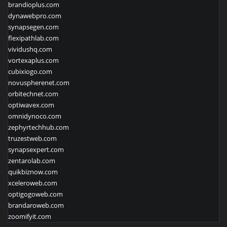
brandioplus.com
dynawebpro.com
synapsegen.com
flexipathlab.com
vividushq.com
vortexaplus.com
cubixiogo.com
novuspherenet.com
orbitechnet.com
optiwavex.com
omnidynoco.com
zephyrtechhub.com
truzestweb.com
synapsexpert.com
zentarolab.com
quikbiznow.com
xceleroweb.com
optigogoweb.com
brandaroweb.com
zoomifyit.com