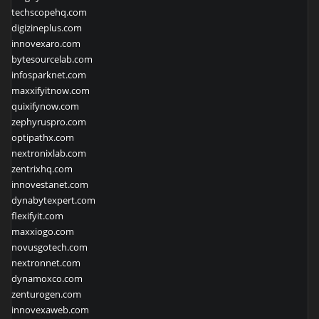
techscopehq.com
digizineplus.com
innovexaro.com
bytesourcelab.com
infosparknet.com
maxxifyitnow.com
quixifynow.com
zephyruspro.com
optipathx.com
nextronixlab.com
zentrixhq.com
innovestanet.com
dynabytexpert.com
flexifyit.com
maxxiogo.com
novusgotech.com
nextronnet.com
dynamoxco.com
zenturogen.com
innovexaweb.com