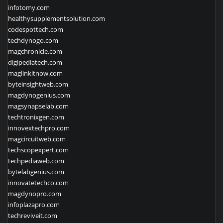
infotomy.com
healthysupplementsolution.com
codespottech.com
techdynogo.com
magchronicle.com
digipediatech.com
maglinkitnow.com
byteinsightweb.com
magdynogenius.com
magsynapselab.com
techtronixgen.com
innovextechpro.com
magcircuitweb.com
techscopexpert.com
techpediaweb.com
bytelabgenius.com
innovatetechco.com
magdynopro.com
infoplazapro.com
techreviveit.com