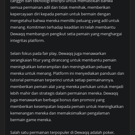
canggih dan teknologi enkripsi untuk memastikan bahwa
semua permainan adil dan tidak memihak, memberikan
kepercayaan diri kepada pemain untuk bermain dengan
mengetahui bahwa mereka memiliki peluang yang adil untuk
menang. Komitmen terhadap keadilan ini telah membantu
Dewaqq membangun pengikut setia pemain yang menghargai
integritas platform.
Selain fokus pada fair play, Dewaqq juga menawarkan
serangkaian fitur yang dirancang untuk membantu pemain
meningkatkan keterampilan dan meningkatkan peluang
mereka untuk menang. Platform ini menyediakan panduan dan
tutorial permainan terperinci untuk setiap permainannya,
memberikan pemain alat yang mereka perlukan untuk menjadi
lebih mahir dan strategis dalam permainan mereka. Dewaqq
juga menawarkan berbagai bonus dan promosi yang
memberikan kesempatan kepada pemain untuk meningkatkan
kemenangan mereka dan memaksimalkan pengalaman
bermain game mereka.
Salah satu permainan terpopuler di Dewaqq adalah poker,