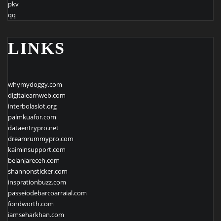
pkv
qq
LINKS
whymydoggy.com
digitalearnweb.com
interbolaslot.org
palmkuafor.com
dataentrypro.net
dreamrummypro.com
kaiminsupport.com
belanjareceh.com
shannonsticker.com
insprationbuzz.com
passeiodebarcoarraial.com
fondworth.com
iamseharkhan.com