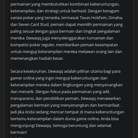
permainan yang membutuhkan kombinasi keberuntungan,
keterampilan, dan strategi untuk berhasil. Dengan beragam
variasi poker yang tersedia, termasuk Texas Hold’em, Omaha,
dan Seven Card Stud, pemain dapat memilih permainan yang
paling sesuai dengan gaya bermain dan tingkat pengalaman
mereka. Dewaqq juga menyelenggarakan turnamen dan
kompetisi poker reguler, memberikan pemain kesempatan
untuk menguji keterampilan mereka melawan orang lain dan
memenangkan hadiah besar.
Secara keseluruhan, Dewaqq adalah pilihan utama bagi para
gamer online yang ingin menguji keberuntungan dan
keterampilan mereka dalam lingkungan yang menyenangkan
dan menarik. Dengan fokus pada permainan yang adil,
transparansi, dan pendidikan pemain, Dewaqq menawarkan
pengalaman bermain yang menyenangkan dan bermanfaat.
Jadi jika Anda sedang mencari tempat di mana keberuntungan
bertemu keterampilan dalam dunia game online, Anda bisa
mengunjungi Dewaqq. Semoga beruntung dan selamat
bermain!