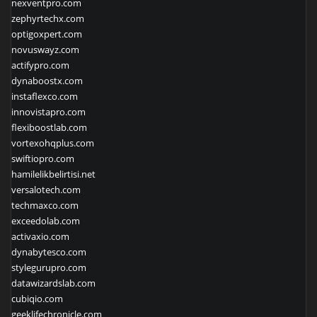
nexventpro.com
zephyrtechx.com
optigoxpert.com
novuswayz.com
actifypro.com
dynaboostx.com
instaflexco.com
innovistapro.com
flexiboostlab.com
vortexohqplus.com
swiftiopro.com
hamilelikbelirtisi.net
versalotech.com
techmaxco.com
exceedolab.com
activaxio.com
dynabytesco.com
stylegurupro.com
datawizardslab.com
cubiqio.com
geeklifechronicle.com