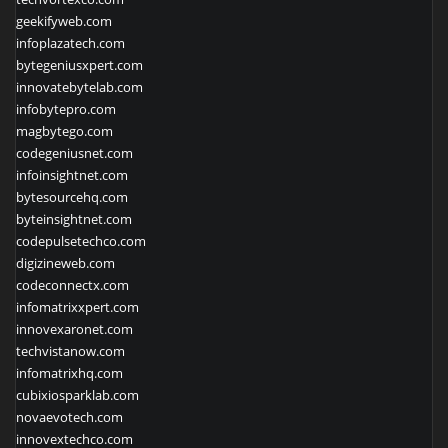
geekifyweb.com
infoplazatech.com
bytegeniusxpert.com
innovatebytelab.com
infobytepro.com
magbytego.com
codegeniusnet.com
infoinsightnet.com
bytesourcehq.com
byteinsightnet.com
codepulsetechco.com
digizineweb.com
codeconnectx.com
infomatrixxpert.com
innovexaronet.com
techvistanow.com
infomatrixhq.com
cubixiosparklab.com
novaevotech.com
innovextechco.com