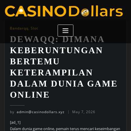
Skip
to
content
Bandarqq
,
Slot
DEWAQQ: DIMANA
KEBERUNTUNGAN
BERTEMU
KETERAMPILAN
DALAM DUNIA GAME
ONLINE
by
admin@casinodollars.xyz
May 7, 2026
[ad_1]
Dalam dunia game online, pemain terus mencari keseimbangan