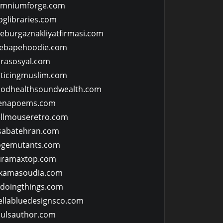
omniumforge.com
oglibraries.com
leburgaznakliyatfirmasi.com
ebapehoodie.com
rasosyal.com
ticingmuslim.com
odhealthsoundwealth.com
lenapoems.com
llmouseretro.com
sabatehran.com
ogemutants.com
uramaxtop.com
kamasoudia.com
doingthings.com
ellabluedesignsco.com
ulsauthor.com