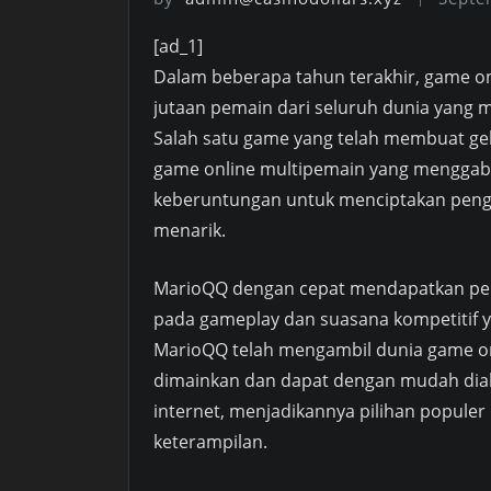
[ad_1]
Dalam beberapa tahun terakhir, game on
jutaan pemain dari seluruh dunia yang 
Salah satu game yang telah membuat ge
game online multipemain yang menggabu
keberuntungan untuk menciptakan peng
menarik.
MarioQQ dengan cepat mendapatkan peng
pada gameplay dan suasana kompetitif y
MarioQQ telah mengambil dunia game onli
dimainkan dan dapat dengan mudah diak
internet, menjadikannya pilihan populer 
keterampilan.