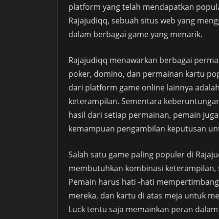
platform yang telah mendapatkan popula
Rajajudiqq, sebuah situs web yang men
dalam berbagai game yang menarik.
Rajajudiqq menawarkan berbagai permai
poker, domino, dan permainan kartu po
dari platform game online lainnya ada
keterampilan. Sementara keberuntunga
hasil dari setiap permainan, pemain jug
kemampuan pengambilan keputusan untuk
Salah satu game paling populer di Rajaj
membutuhkan kombinasi keterampilan, st
Pemain harus hati -hati mempertimban
mereka, dan kartu di atas meja untuk 
Luck tentu saja memainkan peran dalam