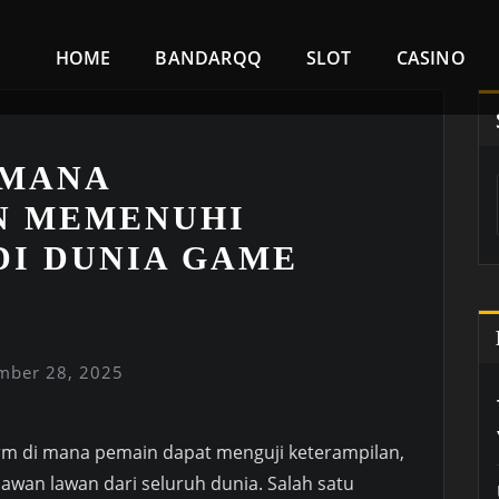
HOME
BANDARQQ
SLOT
CASINO
 MANA
N MEMENUHI
DI DUNIA GAME
mber 28, 2025
orm di mana pemain dapat menguji keterampilan,
awan lawan dari seluruh dunia. Salah satu