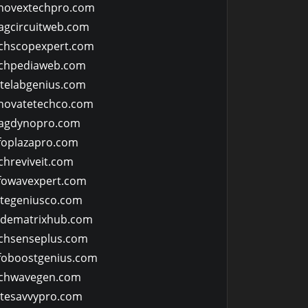
novextechpro.com
gcircuitweb.com
chscopexpert.com
chpediaweb.com
telabgenius.com
novatetechco.com
agdynopro.com
foplazapro.com
chreviveit.com
fowavexpert.com
tegeniusco.com
dematrixhub.com
chsenseplus.com
foboostgenius.com
echwavegen.com
tesavvypro.com