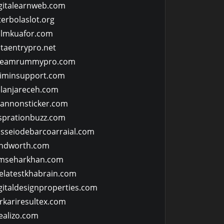
gitalearnweb.com
terbolaslot.org
lmkuafor.com
taentrypro.net
reamrummypro.com
iminsupport.com
lanjareceh.com
annonsticker.com
sprationbuzz.com
sseiodebarcoarraial.com
ndworth.com
amseharkhan.com
elatestkhabrain.com
gitaldesignproperties.com
rkariresultex.com
alizo.com