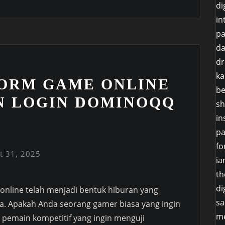
di
in
pa
da
d
ka
ORM GAME ONLINE
be
N LOGIN DOMINOQQ
sh
in
pa
fo
t 31, 2025
i
th
di
 online telah menjadi bentuk hiburan yang
sa
ia. Apakah Anda seorang gamer biasa yang ingin
me
u pemain kompetitif yang ingin menguji