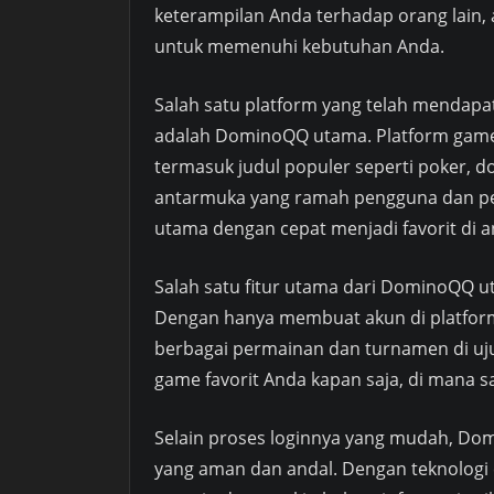
keterampilan Anda terhadap orang lain,
untuk memenuhi kebutuhan Anda.
Salah satu platform yang telah mendapa
adalah DominoQQ utama. Platform game
termasuk judul populer seperti poker, 
antarmuka yang ramah pengguna dan p
utama dengan cepat menjadi favorit di a
Salah satu fitur utama dari DominoQQ u
Dengan hanya membuat akun di platfo
berbagai permainan dan turnamen di ujun
game favorit Anda kapan saja, di mana sa
Selain proses loginnya yang mudah, D
yang aman dan andal. Dengan teknologi e