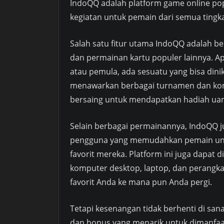
IndoQQ adalah platform game online p
kegiatan untuk pemain dari semua tingka
Salah satu fitur utama IndoQQ adalah b
dan permainan kartu populer lainnya. 
atau pemula, ada sesuatu yang bisa dini
menawarkan berbagai turnamen dan kom
bersaing untuk mendapatkan hadiah uang
Selain berbagai permainannya, IndoQQ
pengguna yang memudahkan pemain un
favorit mereka. Platform ini juga dapat
komputer desktop, laptop, dan perangk
favorit Anda ke mana pun Anda pergi.
Tetapi kesenangan tidak berhenti di sa
dan bonus yang menarik untuk dimanfaa