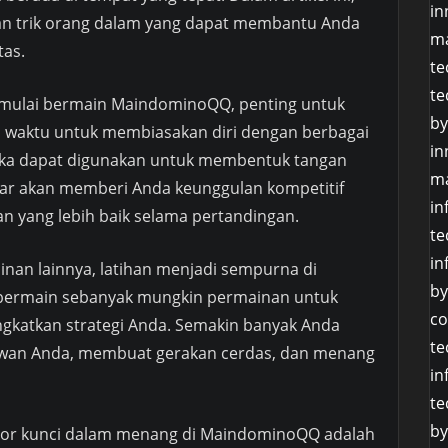
in
an trik orang dalam yang dapat membantu Anda
ma
tas.
te
te
mulai bermain MaindominoQQ, penting untuk
by
waktu untuk membiasakan diri dengan berbagai
in
ka dapat digunakan untuk membentuk tangan
m
uar akan memberi Anda keunggulan kompetitif
in
yang lebih baik selama pertandingan.
te
in
mainan lainnya, latihan menjadi sempurna di
by
bermain sebanyak mungkin permainan untuk
co
katkan strategi Anda. Semakin banyak Anda
te
lawan Anda, membuat gerakan cerdas, dan menang
in
t
by
aktor kunci dalam menang di MaindominoQQ adalah