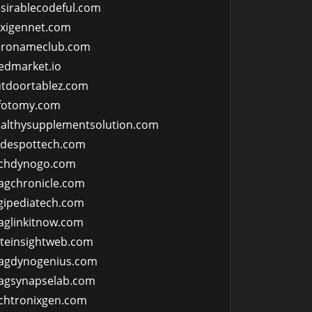
sirablecodeful.com
exigennet.com
eronameclub.com
dmarket.io
tdoortablez.com
fotomy.com
althysupplementsolution.com
despottech.com
echdynogo.com
gchronicle.com
gipediatech.com
glinkitnow.com
teinsightweb.com
agdynogenius.com
agsynapselab.com
chtronixgen.com