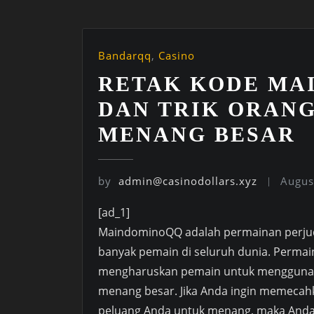
Bandarqq
,
Casino
RETAK KODE MA
DAN TRIK ORAN
MENANG BESAR
by
admin@casinodollars.xyz
Augus
[ad_1]
MaindominoQQ adalah permainan perjudi
banyak pemain di seluruh dunia. Perma
mengharuskan pemain untuk menggunaka
menang besar. Jika Anda ingin memeca
peluang Anda untuk menang, maka Anda be