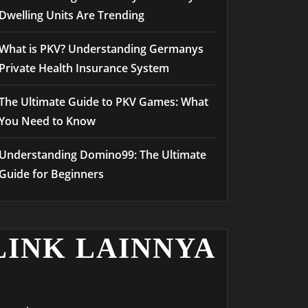
Dwelling Units Are Trending
What is PKV? Understanding Germanys
Private Health Insurance System
The Ultimate Guide to PKV Games: What
You Need to Know
Understanding Domino99: The Ultimate
Guide for Beginners
LINK LAINNYA