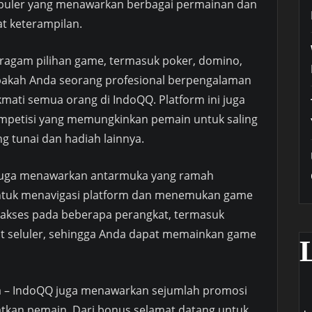
opuler yang menawarkan berbagai permainan dan
t keterampilan.
eragam pilihan game, termasuk poker, domino,
Apakah Anda seorang profesional berpengalaman
kmati semua orang di IndoQQ. Platform ini juga
petisi yang memungkinkan pemain untuk saling
 tunai dan hadiah lainnya.
 juga menawarkan antarmuka yang ramah
tuk menavigasi platform dan menemukan game
 diakses pada beberapa perangkat, termasuk
at seluler, sehingga Anda dapat memainkan game
na – IndoQQ juga menawarkan sejumlah promosi
tkan pemain. Dari bonus selamat datang untuk