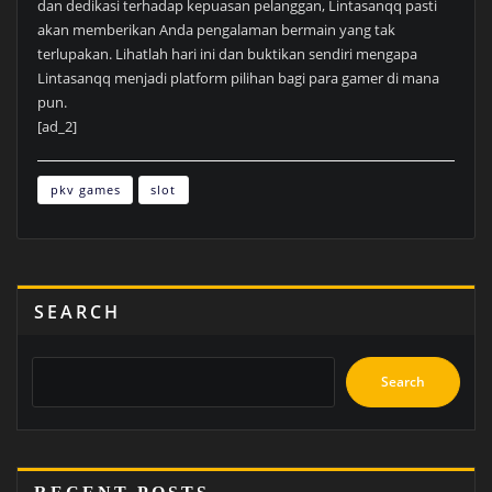
dan dedikasi terhadap kepuasan pelanggan, Lintasanqq pasti
akan memberikan Anda pengalaman bermain yang tak
terlupakan. Lihatlah hari ini dan buktikan sendiri mengapa
Lintasanqq menjadi platform pilihan bagi para gamer di mana
pun.
[ad_2]
pkv games
slot
SEARCH
Search