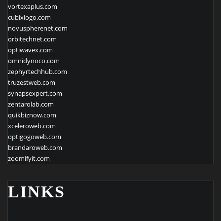
vortexaplus.com
cubixiogo.com
novuspherenet.com
orbitechnet.com
optiwavex.com
omnidynoco.com
zephyrtechhub.com
truzestweb.com
synapsexpert.com
zentarolab.com
quikbiznow.com
xceleroweb.com
optigogoweb.com
brandaroweb.com
zoomifyit.com
LINKS