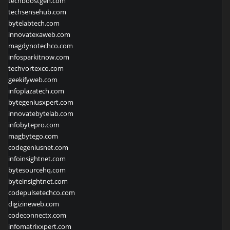
techboostgen.com
techsensehub.com
bytelabtech.com
innovatexaweb.com
magdynotechco.com
infosparkitnow.com
techvortexco.com
geekifyweb.com
infoplazatech.com
bytegeniusxpert.com
innovatebytelab.com
infobytepro.com
magbytego.com
codegeniusnet.com
infoinsightnet.com
bytesourcehq.com
byteinsightnet.com
codepulsetechco.com
digizineweb.com
codeconnectx.com
infomatrixxpert.com