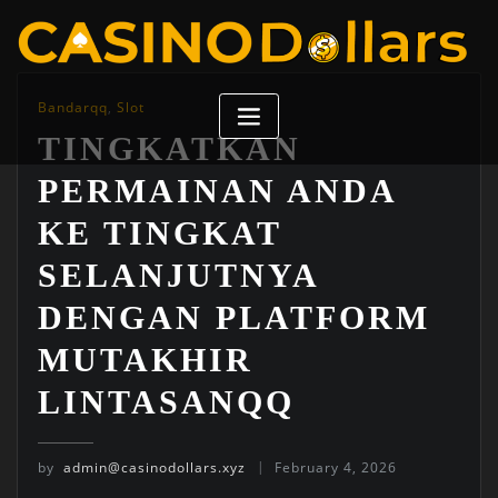
Skip
to
content
Bandarqq
,
Slot
TINGKATKAN
PERMAINAN ANDA
KE TINGKAT
SELANJUTNYA
DENGAN PLATFORM
MUTAKHIR
LINTASANQQ
by
admin@casinodollars.xyz
February 4, 2026