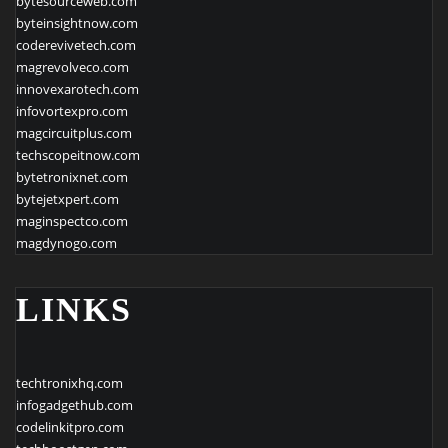
bytesourceweb.com
byteinsightnow.com
coderevivetech.com
magrevolveco.com
innovexarotech.com
infovortexpro.com
magcircuitplus.com
techscopeitnow.com
bytetronixnet.com
bytejetxpert.com
maginspectco.com
magdynogo.com
LINKS
techtronixhq.com
infogadgethub.com
codelinkitpro.com