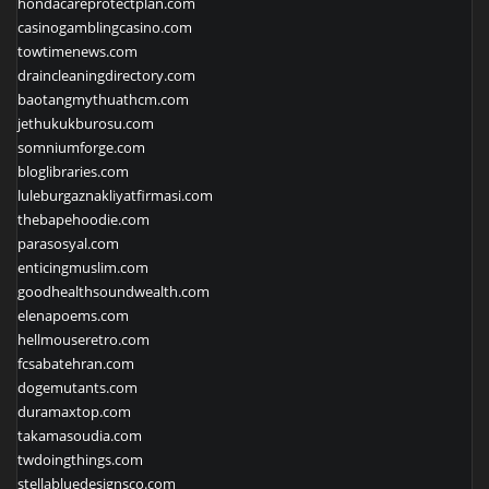
hondacareprotectplan.com
casinogamblingcasino.com
towtimenews.com
draincleaningdirectory.com
baotangmythuathcm.com
jethukukburosu.com
somniumforge.com
bloglibraries.com
luleburgaznakliyatfirmasi.com
thebapehoodie.com
parasosyal.com
enticingmuslim.com
goodhealthsoundwealth.com
elenapoems.com
hellmouseretro.com
fcsabatehran.com
dogemutants.com
duramaxtop.com
takamasoudia.com
twdoingthings.com
stellabluedesignsco.com