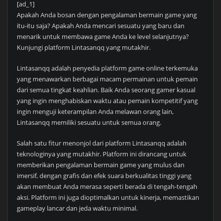
[ad_1]
Apakah Anda bosan dengan pengalaman bermain game yang
itu-itu saja? Apakah Anda mencari sesuatu yang baru dan
menarik untuk membawa game Anda ke level selanjutnya?
Kunjungi platform Lintasanqq yang mutakhir.
Lintasanqq adalah penyedia platform game online terkemuka
yang menawarkan berbagai macam permainan untuk pemain
dari semua tingkat keahlian. Baik Anda seorang gamer kasual
yang ingin menghabiskan waktu atau pemain kompetitif yang
ingin menguji keterampilan Anda melawan orang lain,
Lintasanqq memiliki sesuatu untuk semua orang.
Salah satu fitur menonjol dari platform Lintasanqq adalah
teknologinya yang mutakhir. Platform ini dirancang untuk
memberikan pengalaman bermain game yang mulus dan
imersif, dengan grafis dan efek suara berkualitas tinggi yang
akan membuat Anda merasa seperti berada di tengah-tengah
aksi. Platform ini juga dioptimalkan untuk kinerja, memastikan
gameplay lancar dan jeda waktu minimal.