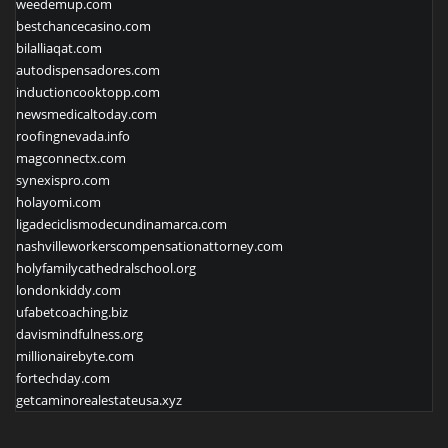
weedemup.com
bestchancecasino.com
bilalliaqat.com
autodispensadores.com
inductioncooktopp.com
newsmedicaltoday.com
roofingnevada.info
magconnectx.com
synexispro.com
holayomi.com
ligadeciclismodecundinamarca.com
nashvilleworkerscompensationattorney.com
holyfamilycathedralschool.org
londonkiddy.com
ufabetcoaching.biz
davismindfulness.org
millionairebyte.com
fortechday.com
getcaminorealestateusa.xyz