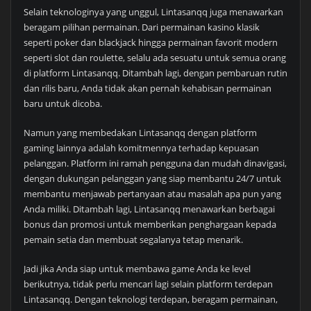
Selain teknologinya yang unggul, Lintasanqq juga menawarkan
beragam pilihan permainan. Dari permainan kasino klasik
seperti poker dan blackjack hingga permainan favorit modern
seperti slot dan roulette, selalu ada sesuatu untuk semua orang
di platform Lintasanqq. Ditambah lagi, dengan pembaruan rutin
dan rilis baru, Anda tidak akan pernah kehabisan permainan
baru untuk dicoba.
Namun yang membedakan Lintasanqq dengan platform
gaming lainnya adalah komitmennya terhadap kepuasan
pelanggan. Platform ini ramah pengguna dan mudah dinavigasi,
dengan dukungan pelanggan yang siap membantu 24/7 untuk
membantu menjawab pertanyaan atau masalah apa pun yang
Anda miliki. Ditambah lagi, Lintasanqq menawarkan berbagai
bonus dan promosi untuk memberikan penghargaan kepada
pemain setia dan membuat segalanya tetap menarik.
Jadi jika Anda siap untuk membawa game Anda ke level
berikutnya, tidak perlu mencari lagi selain platform terdepan
Lintasanqq. Dengan teknologi terdepan, beragam permainan,