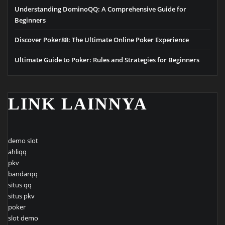
Understanding DominoQQ: A Comprehensive Guide for
Beginners
Discover Poker88: The Ultimate Online Poker Experience
Ultimate Guide to Poker: Rules and Strategies for Beginners
LINK LAINNYA
demo slot
ahliqq
pkv
bandarqq
situs qq
situs pkv
poker
slot demo