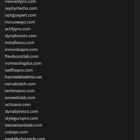
nexventpro.com
zephyrtechx.com
optigoxpert.com
novuswayz.com
actifypro.com
dynaboostx.com
instaflexco.com
innovistapro.com
flexiboostlab.com
vortexohqplus.com
swiftiopro.com
hamilelikbelirtisi.net
versalotech.com
techmaxco.com
exceedolab.com
activaxio.com
dynabytesco.com
stylegurupro.com
datawizardslab.com
cubiqio.com
geeklifechronicle.com