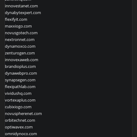
innovestanet.com
dynabytexpert.com
flexifyit.com
maxxiogo.com
novusgotech.com
nextronnet.com
dynamoxco.com
zenturogen.com
innovexaweb.com
brandioplus.com
dynawebpro.com
synapsegen.com
flexipathlab.com
vividushq.com
vortexaplus.com
cubixiogo.com
novuspherenet.com
orbitechnet.com
optiwavex.com
omnidynoco.com