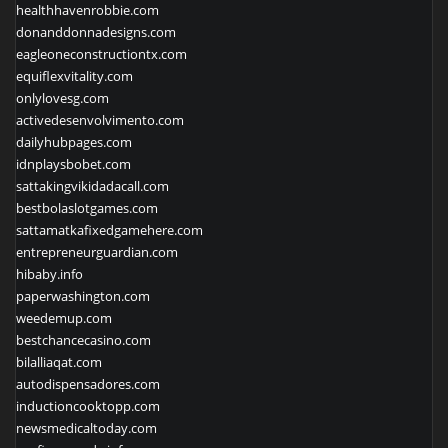
healthhavenrobbie.com
donanddonnadesigns.com
eagleoneconstructiontx.com
equiflexvitality.com
onlylovesg.com
activedesenvolvimento.com
dailyhubpages.com
idnplaysbobet.com
sattakingvikidadacall.com
bestbolaslotgames.com
sattamatkafixedgamehere.com
entrepreneurguardian.com
hibaby.info
paperwashington.com
weedemup.com
bestchancecasino.com
bilalliaqat.com
autodispensadores.com
inductioncooktopp.com
newsmedicaltoday.com