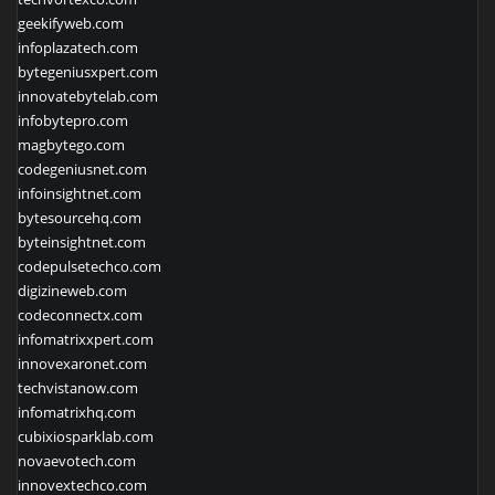
geekifyweb.com
infoplazatech.com
bytegeniusxpert.com
innovatebytelab.com
infobytepro.com
magbytego.com
codegeniusnet.com
infoinsightnet.com
bytesourcehq.com
byteinsightnet.com
codepulsetechco.com
digizineweb.com
codeconnectx.com
infomatrixxpert.com
innovexaronet.com
techvistanow.com
infomatrixhq.com
cubixiosparklab.com
novaevotech.com
innovextechco.com