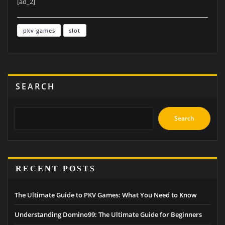
[ad_2]
pkv games
slot
SEARCH
Search
RECENT POSTS
The Ultimate Guide to PKV Games: What You Need to Know
Understanding Domino99: The Ultimate Guide for Beginners