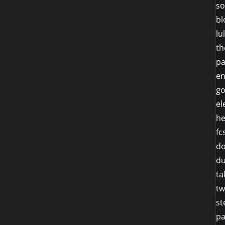
s
bl
lu
th
pa
en
go
e
he
fc
d
d
ta
tw
st
pa