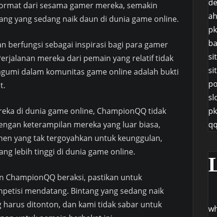
de
rmat dari sesama gamer mereka, semakin
ah
ng yang sedang naik daun di dunia game online.
pk
b
berfungsi sebagai inspirasi bagi para gamer
si
Perjalanan mereka dari pemain yang relatif tidak
si
kagumi dalam komunitas game online adalah bukti
po
t.
sl
pk
eka di dunia game online, ChampionQQ tidak
q
ngan keterampilan mereka yang luar biasa,
men yang tak tergoyahkan untuk keunggulan,
ang lebih tinggi di dunia game online.
an ChampionQQ beraksi, pastikan untuk
etisi mendatang. Bintang yang sedang naik
g harus ditonton, dan kami tidak sabar untuk
w