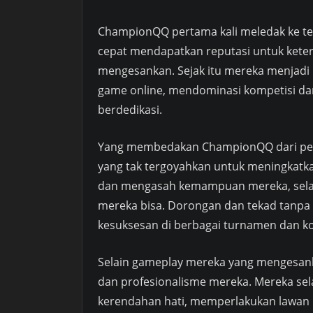
ChampionQQ pertama kali meledak ke te
cepat mendapatkan reputasi untuk keter
mengesankan. Sejak itu mereka menjadi 
game online, mendominasi kompetisi d
berdedikasi.
Yang membedakan ChampionQQ dari pema
yang tak tergoyahkan untuk meningkatka
dan mengasah kemampuan mereka, selal
mereka bisa. Dorongan dan tekad tanpa
kesuksesan di berbagai turnamen dan ko
Selain gameplay mereka yang mengesank
dan profesionalisme mereka. Mereka sel
kerendahan hati, memperlakukan lawan 