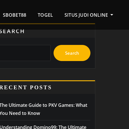
SBOBET88
TOGEL
SITUS JUDI ONLINE
SEARCH
Search
RECENT POSTS
The Ultimate Guide to PKV Games: What
You Need to Know
Understanding Domino99: The Ultimate