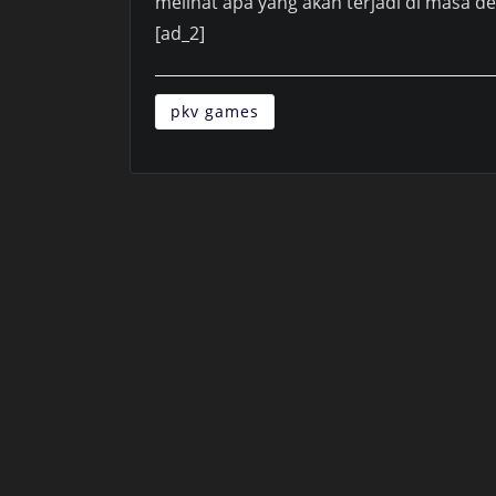
melihat apa yang akan terjadi di masa d
[ad_2]
pkv games