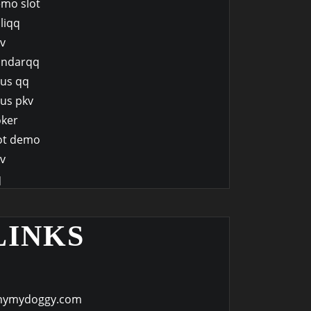
mo slot
liqq
v
andarqq
tus qq
tus pkv
ker
ot demo
v
q
LINKS
hymydoggy.com