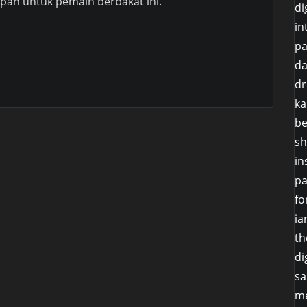
epan untuk pemain berbakat ini.
di
in
pa
da
d
ka
be
sh
in
pa
fo
i
th
di
sa
me