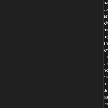
ba
ce
a
gl
mo
my
sh
ge
sa
cr
ho
ca
t
dr
b
je