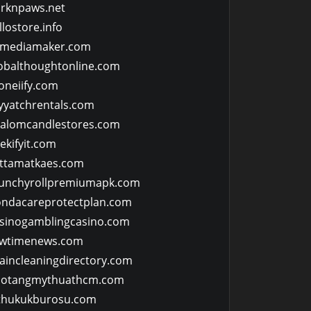
rknpaws.net
llostore.info
smediamaker.com
obalthoughtonline.com
neiify.com
yatchrentals.com
alomcandlestores.com
ekifyit.com
ttamatkaes.com
unchyrollpremiumapk.com
ndacareprotectplan.com
sinogamblingcasino.com
owtimenews.com
aincleaningdirectory.com
aotangmythuathcm.com
thukukburosu.com