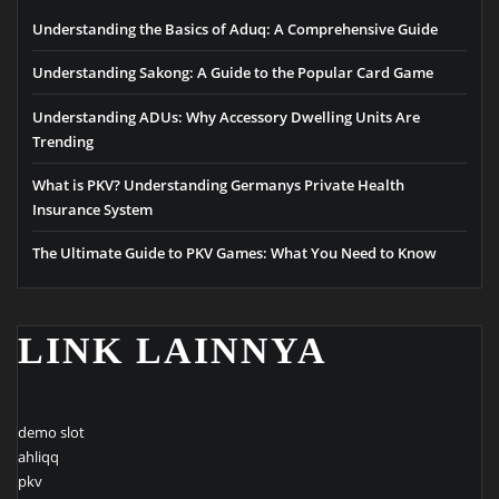
Understanding the Basics of Aduq: A Comprehensive Guide
Understanding Sakong: A Guide to the Popular Card Game
Understanding ADUs: Why Accessory Dwelling Units Are
Trending
What is PKV? Understanding Germanys Private Health
Insurance System
The Ultimate Guide to PKV Games: What You Need to Know
LINK LAINNYA
demo slot
ahliqq
pkv