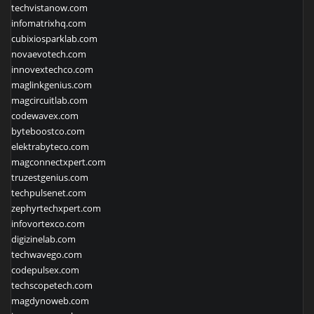
techvistanow.com
infomatrixhq.com
cubixiosparklab.com
novaevotech.com
innovextechco.com
maglinkgenius.com
magcircuitlab.com
codewavex.com
byteboostco.com
elektrabyteco.com
magconnectxpert.com
truzestgenius.com
techpulsenet.com
zephyrtechxpert.com
infovortexco.com
digizinelab.com
techwavego.com
codepulsex.com
techscopetech.com
magdynoweb.com