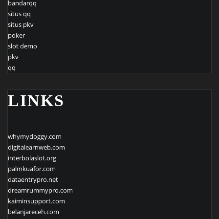
bandarqq
situs qq
situs pkv
poker
slot demo
pkv
qq
LINKS
whymydoggy.com
digitalearnweb.com
interbolaslot.org
palmkuafor.com
dataentrypro.net
dreamrummypro.com
kaiminsupport.com
belanjareceh.com