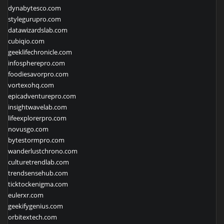
dynabytesco.com
stylegurupro.com
datawizardslab.com
cubiqio.com
geeklifechronicle.com
infospherepro.com
foodiesavorpro.com
vortexohq.com
epicadventurepro.com
insightwavelab.com
lifeexplorerpro.com
novusgo.com
bytestormpro.com
wanderlustchrono.com
culturetrendlab.com
trendsensehub.com
ticktockenigma.com
eulerxr.com
geekifygenius.com
orbitextech.com