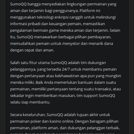
SumoQQ bangga menyediakan lingkungan permainan yang
aman dan terjamin bagi penggunanya. Platform ini
menggunakan teknologi enkripsi canggih untuk melindungi
informasi pribadi dan keuangan pemain, memastikan
pengalaman bermain game mereka aman dan terjamin. Selain
itu, SumoQQ menawarkan berbagai pilihan pembayaran,
memudahkan pemain untuk menyetor dan menarik dana
dengan cepat dan aman.
Salah satu fitur utama SumoQQ adalah tim dukungan
pelanggannya, yang tersedia 24/7 untuk membantu pemain
dengan pertanyaan atau kekhawatiran apa pun yang mungkin
mereka miliki. Baik Anda memerlukan bantuan dalam suatu
permainan, memiliki pertanyaan tentang suatu transaksi, atau
sekadar ingin memberikan masukan, tim support SumoQQ
selalu siap membantu.
Secara keseluruhan, SumoQQ adalah tujuan akhir untuk
permainan poker dan kasino online. Dengan beragam pilihan
permainan, platform aman, dan dukungan pelanggan terbaik,