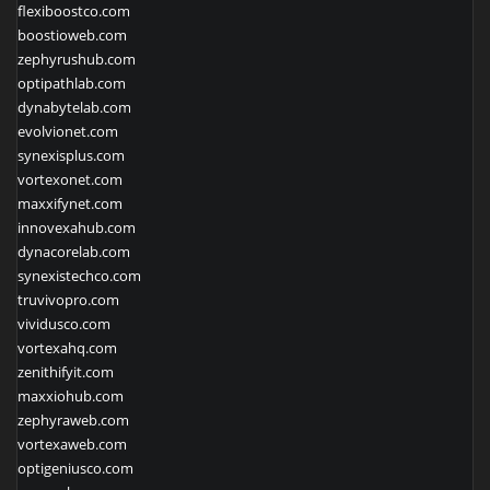
flexiboostco.com
boostioweb.com
zephyrushub.com
optipathlab.com
dynabytelab.com
evolvionet.com
synexisplus.com
vortexonet.com
maxxifynet.com
innovexahub.com
dynacorelab.com
synexistechco.com
truvivopro.com
vividusco.com
vortexahq.com
zenithifyit.com
maxxiohub.com
zephyraweb.com
vortexaweb.com
optigeniusco.com