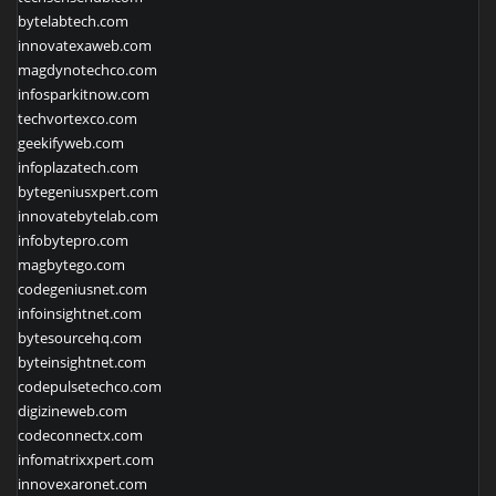
bytelabtech.com
innovatexaweb.com
magdynotechco.com
infosparkitnow.com
techvortexco.com
geekifyweb.com
infoplazatech.com
bytegeniusxpert.com
innovatebytelab.com
infobytepro.com
magbytego.com
codegeniusnet.com
infoinsightnet.com
bytesourcehq.com
byteinsightnet.com
codepulsetechco.com
digizineweb.com
codeconnectx.com
infomatrixxpert.com
innovexaronet.com