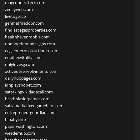
magconnecttech.com
zenifyweb.com
livetogel.co
genmatfiredoor.com
findlascegasproperties.com
healthhavenrobbie.com
donanddonnadesigns.com
eagleoneconstructiontx.com
equiflexvitality.com
onlylovesg.com
activedesenvolvimento.com
dailyhubpages.com
idnplaysbobet.com
sattakingvikidadacall.com
bestbolaslotgames.com
sattamatkafixedgamehere.com
entrepreneurguardian.com
hibaby.info
paperwashington.com
weedemup.com