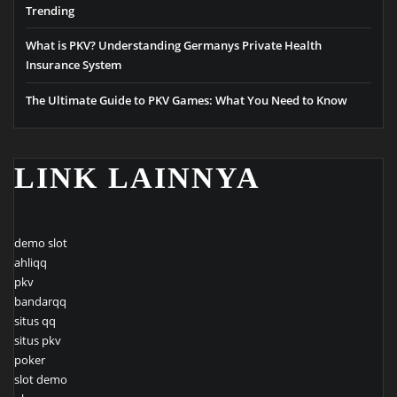
Trending
What is PKV? Understanding Germanys Private Health
Insurance System
The Ultimate Guide to PKV Games: What You Need to Know
LINK LAINNYA
demo slot
ahliqq
pkv
bandarqq
situs qq
situs pkv
poker
slot demo