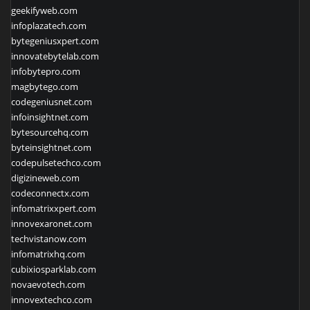
geekifyweb.com
infoplazatech.com
bytegeniusxpert.com
innovatebytelab.com
infobytepro.com
magbytego.com
codegeniusnet.com
infoinsightnet.com
bytesourcehq.com
byteinsightnet.com
codepulsetechco.com
digizineweb.com
codeconnectx.com
infomatrixxpert.com
innovexaronet.com
techvistanow.com
infomatrixhq.com
cubixiosparklab.com
novaevotech.com
innovextechco.com