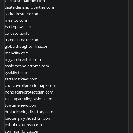
thelatestkhabrain.com
digitaldesignproperties.com
sarkariresultex.com
mealizo.com
barknpaws.net
cellostore.info
asmediamaker.com
globalthoughtonline.com
moneiify.com
myyatchrentals.com
shalomcandlestores.com
geekifyit.com
sattamatkaes.com
crunchyrollpremiumapk.com
hondacareprotectplan.com
casinogamblingcasino.com
towtimenews.com
draincleaningdirectory.com
baotangmythuathcm.com
jethukukburosu.com
somniumforge.com