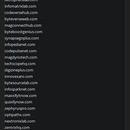
infomatrixlab.com
codeversehub.com
byteverseweb.com
magconnecthub.com
byteboostgenius.com
synapsegoplus.com
infopedianet.com
codepulsenet.com
magdynotech.com
techscopehq.com
digizineplus.com
innovexaro.com
bytesourcelab.com
infosparknet.com
maxxifyitnow.com
quixifynow.com
zephyruspro.com
optipathx.com
nextronixlab.com
zentrixhq.com