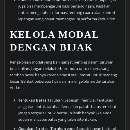
juga bisa mempengaruhi hasil pertandingan. Pastikan
untuk mengetahui informasi tentang cuaca atau kondisi
lapangan yang dapat memengaruhi performa kedua tim.
KELOLA MODAL
DENGAN BIJAK
Pengelolaan modal yang baik sangat penting dalam taruhan
bola online. Jangan terlalu terburu-buru untuk memasang
taruhan besar hanya karena emosi atau hasrat untuk menang
besar. Berikut beberapa tips dalam mengelola modal taruhan
Anda:
Tentukan Batas Taruhan
: Sebelum memulai, tentukan
anggaran untuk taruhan Anda dan patuhi batas tersebut.
Jangan tergoda untuk bertaruh lebih banyak jika Anda
sudah mencapai batas yang telah ditentukan.
Gunakan Strategi Taruhan yang Sesuai
: Jangan bertaruh