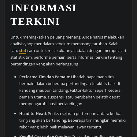
INFORMASI
TERKINI
Untuk meningkatkan peluang menang, Anda harus melakukan
analisis yang mendalam sebelum memasang taruhan. Salah
satu
slot
cara untuk melakukannya adalah dengan mempelajari
statistik tim, performa pemain, serta informasi terkini tentang
pertandingan yang akan berlangsung.
Performa Tim dan Pemain
: Lihatlah bagaimana tim
bermain dalam beberapa pertandingan terakhir, baik di
kandang maupun tandang. Faktor-faktor seperti cedera
pemain utama, suspensi, atau perubahan pelatih dapat
mempengaruhi hasil pertandingan.
Head-to-Head
: Periksa sejarah pertemuan antara kedua
tim yang akan bertanding. Beberapa tim mungkin memiliki
rekor yang lebih baik melawan lawan tertentu.
Kondisi Cuaca dan Stadion
: Cuaca dan kondisi lapangan