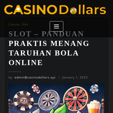
Skip
to
content
Casino
,
Slot
SLOT – PANDUAN
PRAKTIS MENANG
TARUHAN BOLA
ONLINE
by
admin@casinodollars.xyz
January 1, 2025