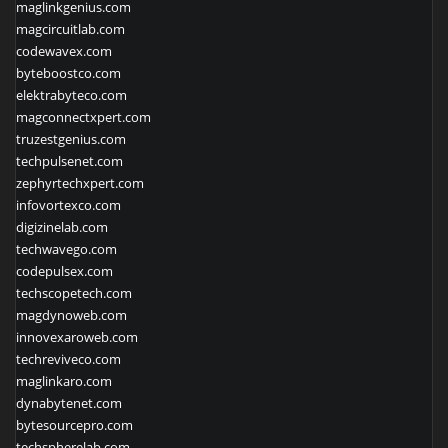
maglinkgenius.com
magcircuitlab.com
codewavex.com
byteboostco.com
elektrabyteco.com
magconnectxpert.com
truzestgenius.com
techpulsenet.com
zephyrtechxpert.com
infovortexco.com
digizinelab.com
techwavego.com
codepulsex.com
techscopetech.com
magdynoweb.com
innovexaroweb.com
techreviveco.com
maglinkaro.com
dynabytenet.com
bytesourcepro.com
techspherelab.com