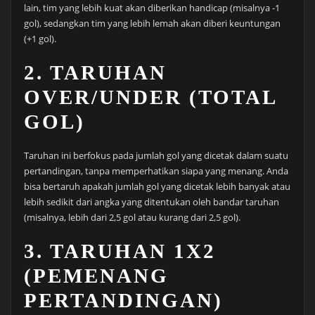
lain, tim yang lebih kuat akan diberikan handicap (misalnya -1
gol), sedangkan tim yang lebih lemah akan diberi keuntungan
(+1 gol).
2. TARUHAN
OVER/UNDER (TOTAL
GOL)
Taruhan ini berfokus pada jumlah gol yang dicetak dalam suatu
pertandingan, tanpa memperhatikan siapa yang menang. Anda
bisa bertaruh apakah jumlah gol yang dicetak lebih banyak atau
lebih sedikit dari angka yang ditentukan oleh bandar taruhan
(misalnya, lebih dari 2,5 gol atau kurang dari 2,5 gol).
3. TARUHAN 1X2
(PEMENANG
PERTANDINGAN)