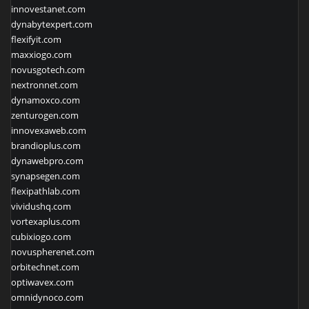
innovestanet.com
dynabytexpert.com
flexifyit.com
maxxiogo.com
novusgotech.com
nextronnet.com
dynamoxco.com
zenturogen.com
innovexaweb.com
brandioplus.com
dynawebpro.com
synapsegen.com
flexipathlab.com
vividushq.com
vortexaplus.com
cubixiogo.com
novuspherenet.com
orbitechnet.com
optiwavex.com
omnidynoco.com