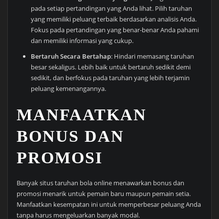
pada setiap pertandingan yang Anda lihat. Pilih taruhan
yang memiliki peluang terbaik berdasarkan analisis Anda.
Fokus pada pertandingan yang benar-benar Anda pahami
dan memiliki informasi yang cukup.
Bertaruh Secara Bertahap
: Hindari memasang taruhan
besar sekaligus. Lebih baik untuk bertaruh sedikit demi
sedikit, dan berfokus pada taruhan yang lebih terjamin
peluang kemenangannya.
MANFAATKAN
BONUS DAN
PROMOSI
Banyak situs taruhan bola online menawarkan bonus dan
promosi menarik untuk pemain baru maupun pemain setia.
Manfaatkan kesempatan ini untuk memperbesar peluang Anda
tanpa harus mengeluarkan banyak modal.