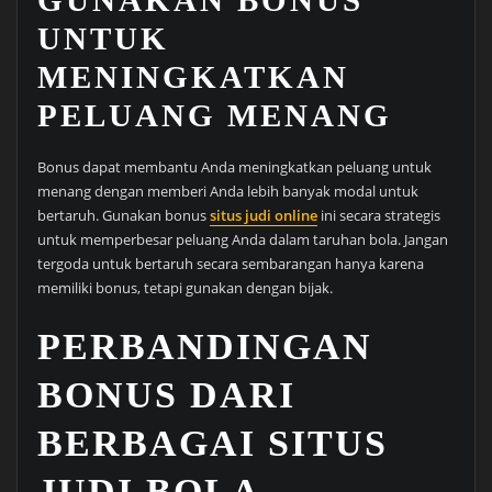
GUNAKAN BONUS
UNTUK
MENINGKATKAN
PELUANG MENANG
Bonus dapat membantu Anda meningkatkan peluang untuk
menang dengan memberi Anda lebih banyak modal untuk
bertaruh. Gunakan bonus
situs judi online
ini secara strategis
untuk memperbesar peluang Anda dalam taruhan bola. Jangan
tergoda untuk bertaruh secara sembarangan hanya karena
memiliki bonus, tetapi gunakan dengan bijak.
PERBANDINGAN
BONUS DARI
BERBAGAI SITUS
JUDI BOLA