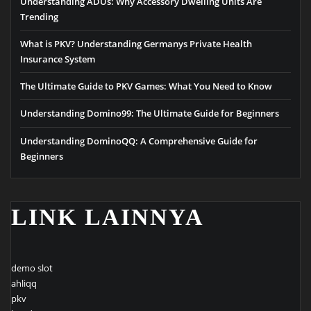
Understanding ADUs: Why Accessory Dwelling Units Are
Trending
What is PKV? Understanding Germanys Private Health
Insurance System
The Ultimate Guide to PKV Games: What You Need to Know
Understanding Domino99: The Ultimate Guide for Beginners
Understanding DominoQQ: A Comprehensive Guide for
Beginners
LINK LAINNYA
demo slot
ahliqq
pkv