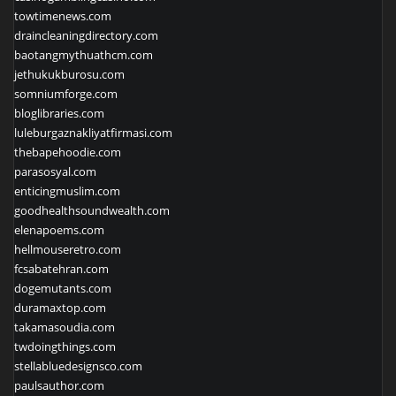
towtimenews.com
draincleaningdirectory.com
baotangmythuathcm.com
jethukukburosu.com
somniumforge.com
bloglibraries.com
luleburgaznakliyatfirmasi.com
thebapehoodie.com
parasosyal.com
enticingmuslim.com
goodhealthsoundwealth.com
elenapoems.com
hellmouseretro.com
fcsabatehran.com
dogemutants.com
duramaxtop.com
takamasoudia.com
twdoingthings.com
stellabluedesignsco.com
paulsauthor.com