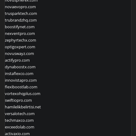
novaevopro.com
trusparktech.com
trubrandzhq.com
boostifynet.com
nexventpro.com
zephyrtechx.com
optigoxpert.com
novuswayz.com
actifypro.com
dynaboostx.com
instaflexco.com
innovistapro.com
flexiboostlab.com
vortexohqplus.com
swiftiopro.com
hamilelikbelirtisi.net
versalotech.com
techmaxco.com
exceedolab.com
activaxio.com