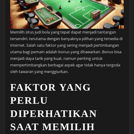
Memilih situs judi bola yang tepat dapat menjadi tantangan
tersendiri, terutama dengan banyaknya pilihan yang tersedia di
internet. Salah satu faktor yang sering menjadi pertimbangan
utama bagi pemain adalah bonus yang ditawarkan. Bonus bisa
menjadi daya tarik yang kuat, namun penting untuk
mempertimbangkan berbagai aspek agar tidak hanya tergoda
oleh tawaran yang menggiurkan.
FAKTOR YANG
PERLU
DIPERHATIKAN
SAAT MEMILIH