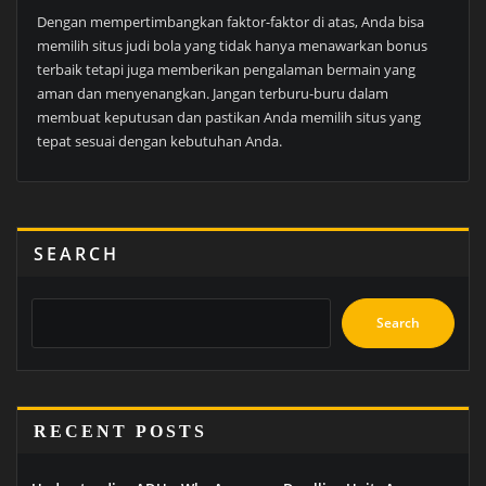
Dengan mempertimbangkan faktor-faktor di atas, Anda bisa
memilih situs judi bola yang tidak hanya menawarkan bonus
terbaik tetapi juga memberikan pengalaman bermain yang
aman dan menyenangkan. Jangan terburu-buru dalam
membuat keputusan dan pastikan Anda memilih situs yang
tepat sesuai dengan kebutuhan Anda.
SEARCH
Search
RECENT POSTS