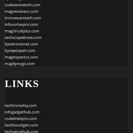
coderevivetech.com
magrevolveco.com
innovexarotech.com
infovortexpro.com
magcircuitplus.com
techscopeitnow.com
bytetronixnet.com
bytejetxpert.com
maginspectco.com
magdynogo.com
LINKS
techtronixhq.com
infogadgethub.com
codelinkitpro.com
techboostgen.com
techsensehub.com