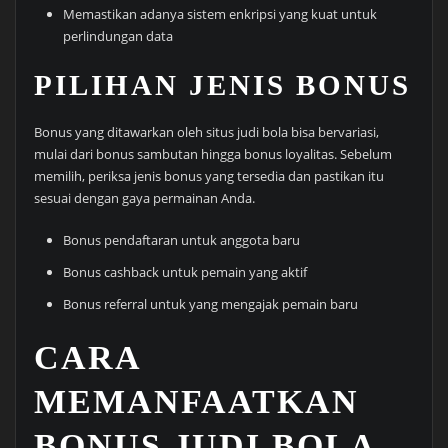
Memastikan adanya sistem enkripsi yang kuat untuk
perlindungan data
PILIHAN JENIS BONUS
Bonus yang ditawarkan oleh situs judi bola bisa bervariasi,
mulai dari bonus sambutan hingga bonus loyalitas. Sebelum
memilih, periksa jenis bonus yang tersedia dan pastikan itu
sesuai dengan gaya permainan Anda.
Bonus pendaftaran untuk anggota baru
Bonus cashback untuk pemain yang aktif
Bonus referral untuk yang mengajak pemain baru
CARA
MEMANFAATKAN
BONUS JUDI BOLA