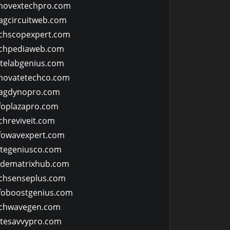
novextechpro.com
gcircuitweb.com
chscopexpert.com
chpediaweb.com
telabgenius.com
novatetechco.com
agdynopro.com
foplazapro.com
chreviveit.com
fowavexpert.com
tegeniusco.com
dematrixhub.com
chsenseplus.com
foboostgenius.com
echwavegen.com
tesavvypro.com