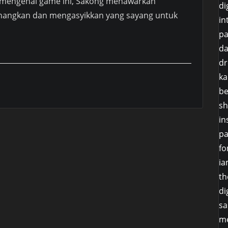
mengenal game ini, Sakong menawarkan
di
angkan dan mengasyikkan yang sayang untuk
in
pa
da
d
ka
be
sh
in
pa
fo
i
th
di
sa
me