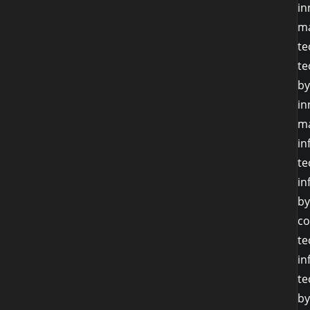
in
ma
te
te
by
in
m
in
te
in
by
co
te
in
t
by