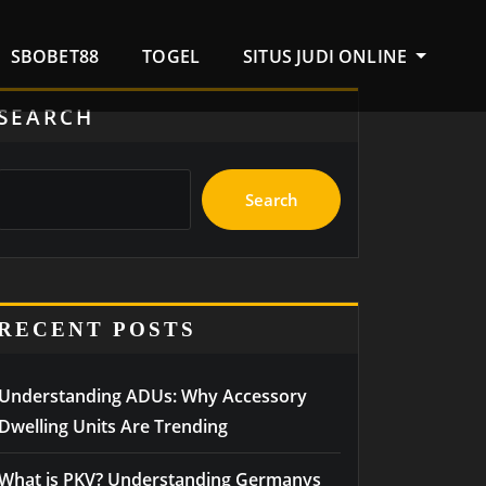
SBOBET88
TOGEL
SITUS JUDI ONLINE
SEARCH
Search
RECENT POSTS
Understanding ADUs: Why Accessory
Dwelling Units Are Trending
What is PKV? Understanding Germanys