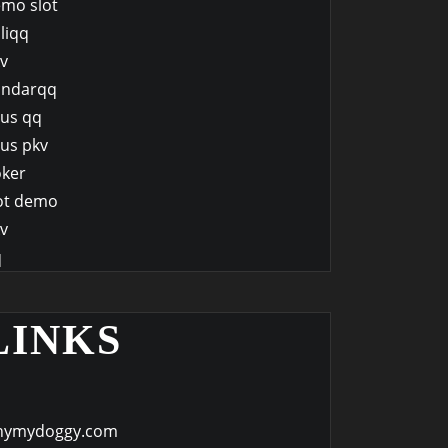
mo slot
liqq
v
andarqq
tus qq
tus pkv
ker
ot demo
v
q
LINKS
hymydoggy.com