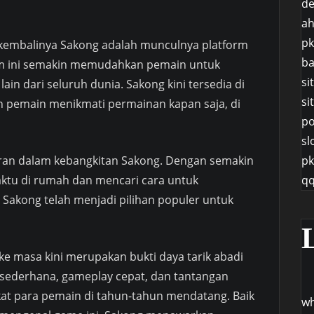
de
ah
pk
p kembalinya Sakong adalah munculnya platform
b
form ini semakin memudahkan pemain untuk
si
in dari seluruh dunia. Sakong kini tersedia di
si
n pemain menikmati permainan kapan saja, di
po
sl
pk
eran dalam kebangkitan Sakong. Dengan semakin
q
tu di rumah dan mencari cara untuk
Sakong telah menjadi pilihan populer untuk
e masa kini merupakan bukti daya tarik abadi
 sederhana, gameplay cepat, dan tantangan
kat para pemain di tahun-tahun mendatang. Baik
w