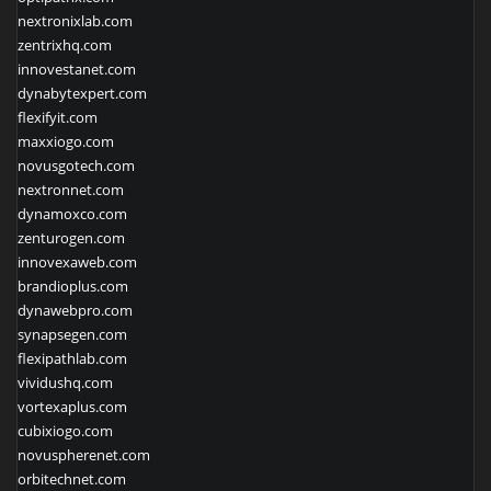
nextronixlab.com
zentrixhq.com
innovestanet.com
dynabytexpert.com
flexifyit.com
maxxiogo.com
novusgotech.com
nextronnet.com
dynamoxco.com
zenturogen.com
innovexaweb.com
brandioplus.com
dynawebpro.com
synapsegen.com
flexipathlab.com
vividushq.com
vortexaplus.com
cubixiogo.com
novuspherenet.com
orbitechnet.com