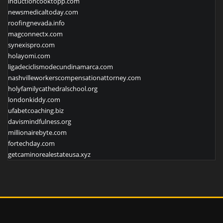
inductioncooktopp.com
newsmedicaltoday.com
roofingnevada.info
magconnectx.com
synexispro.com
holayomi.com
ligadeciclismodecundinamarca.com
nashvilleworkerscompensationattorney.com
holyfamilycathedralschool.org
londonkiddy.com
ufabetcoaching.biz
davismindfulness.org
millionairebyte.com
fortechday.com
getcaminorealestateusa.xyz