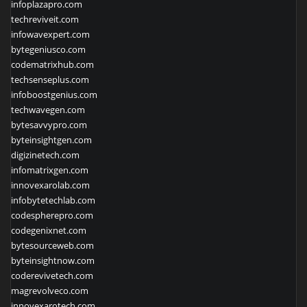
infoplazapro.com
techreviveit.com
infowavexpert.com
bytegeniusco.com
codematrixhub.com
techsenseplus.com
infoboostgenius.com
techwavegen.com
bytesavvypro.com
byteinsightgen.com
digizinetech.com
infomatrixgen.com
innovexarolab.com
infobytetechlab.com
codespherepro.com
codegenixnet.com
bytesourceweb.com
byteinsightnow.com
coderevivetech.com
magrevolveco.com
innovexarotech.com