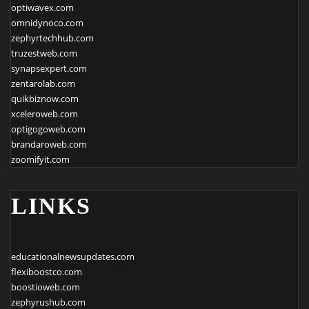
optiwavex.com
omnidynoco.com
zephyrtechhub.com
truzestweb.com
synapsexpert.com
zentarolab.com
quikbiznow.com
xceleroweb.com
optigogoweb.com
brandaroweb.com
zoomifyit.com
LINKS
educationalnewsupdates.com
flexiboostco.com
boostioweb.com
zephyrushub.com