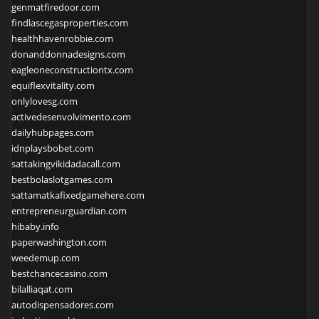
genmatfiredoor.com
findlascegasproperties.com
healthhavenrobbie.com
donanddonnadesigns.com
eagleoneconstructiontx.com
equiflexvitality.com
onlylovesg.com
activedesenvolvimento.com
dailyhubpages.com
idnplaysbobet.com
sattakingvikidadacall.com
bestbolaslotgames.com
sattamatkafixedgamehere.com
entrepreneurguardian.com
hibaby.info
paperwashington.com
weedemup.com
bestchancecasino.com
bilalliaqat.com
autodispensadores.com