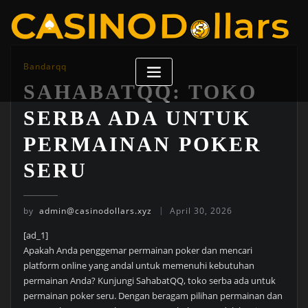
Skip
to
content
Bandarqq
SAHABATQQ: TOKO
SERBA ADA UNTUK
PERMAINAN POKER
SERU
by
admin@casinodollars.xyz
April 30, 2026
[ad_1]
Apakah Anda penggemar permainan poker dan mencari
platform online yang andal untuk memenuhi kebutuhan
permainan Anda? Kunjungi SahabatQQ, toko serba ada untuk
permainan poker seru. Dengan beragam pilihan permainan dan