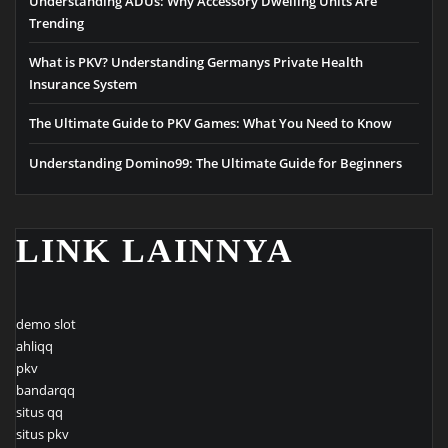
Understanding ADUs: Why Accessory Dwelling Units Are
Trending
What is PKV? Understanding Germanys Private Health
Insurance System
The Ultimate Guide to PKV Games: What You Need to Know
Understanding Domino99: The Ultimate Guide for Beginners
LINK LAINNYA
demo slot
ahliqq
pkv
bandarqq
situs qq
situs pkv