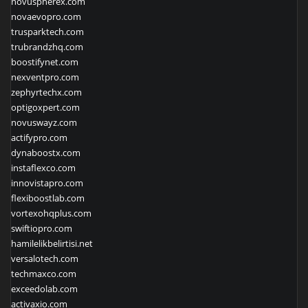
novuspherex.com
novaevopro.com
trusparktech.com
trubrandzhq.com
boostifynet.com
nexventpro.com
zephyrtechx.com
optigoxpert.com
novuswayz.com
actifypro.com
dynaboostx.com
instaflexco.com
innovistapro.com
flexiboostlab.com
vortexohqplus.com
swiftiopro.com
hamilelikbelirtisi.net
versalotech.com
techmaxco.com
exceedolab.com
activaxio.com