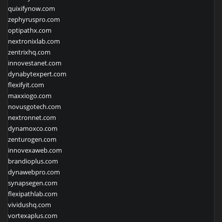
quixifynow.com
zephyruspro.com
optipathx.com
nextronixlab.com
zentrixhq.com
innovestanet.com
dynabytexpert.com
flexifyit.com
maxxiogo.com
novusgotech.com
nextronnet.com
dynamoxco.com
zenturogen.com
innovexaweb.com
brandioplus.com
dynawebpro.com
synapsegen.com
flexipathlab.com
vividushq.com
vortexaplus.com