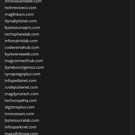
innovexaroweb.com
techreviveco.com
maglinkaro.com
dynabytenet.com
bytesourcepro.com
techspherelab.com
infomatrixlab.com
codeversehub.com
byteverseweb.com
magconnecthub.com
byteboostgenius.com
synapsegoplus.com
infopedianet.com
codepulsenet.com
magdynotech.com
techscopehq.com
digizineplus.com
innovexaro.com
bytesourcelab.com
infosparknet.com
maxxifyitnow.com