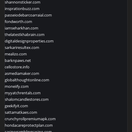
shannonsticker.com
insprationbuzz.com
passeiodebarcoarraial.com
fondworth.com
iamseharkhan.com
thelatestkhabrain.com
digitaldesignproperties.com
sarkariresultex.com
mealizo.com
barknpaws.net
cellostore.info
asmediamaker.com
globalthoughtonline.com
moneiify.com
myyatchrentals.com
shalomcandlestores.com
geekifyit.com
sattamatkaes.com
crunchyrollpremiumapk.com
hondacareprotectplan.com
casinogamblingcasino.com