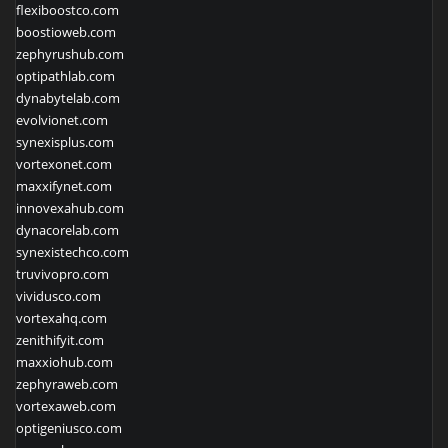
flexiboostco.com
boostioweb.com
zephyrushub.com
optipathlab.com
dynabytelab.com
evolvionet.com
synexisplus.com
vortexonet.com
maxxifynet.com
innovexahub.com
dynacorelab.com
synexistechco.com
truvivopro.com
vividusco.com
vortexahq.com
zenithifyit.com
maxxiohub.com
zephyraweb.com
vortexaweb.com
optigeniusco.com