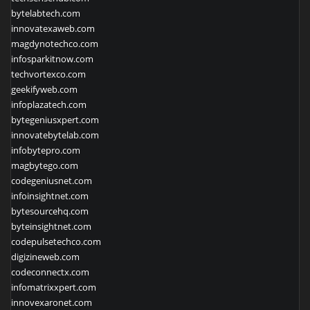
bytelabtech.com
innovatexaweb.com
magdynotechco.com
infosparkitnow.com
techvortexco.com
geekifyweb.com
infoplazatech.com
bytegeniusxpert.com
innovatebytelab.com
infobytepro.com
magbytego.com
codegeniusnet.com
infoinsightnet.com
bytesourcehq.com
byteinsightnet.com
codepulsetechco.com
digizineweb.com
codeconnectx.com
infomatrixxpert.com
innovexaronet.com