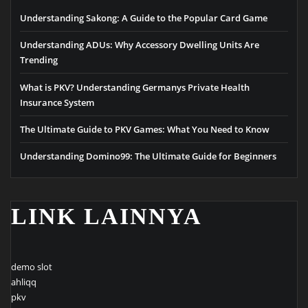
Understanding Sakong: A Guide to the Popular Card Game
Understanding ADUs: Why Accessory Dwelling Units Are
Trending
What is PKV? Understanding Germanys Private Health
Insurance System
The Ultimate Guide to PKV Games: What You Need to Know
Understanding Domino99: The Ultimate Guide for Beginners
LINK LAINNYA
demo slot
ahliqq
pkv