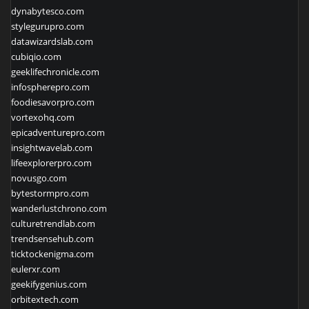
dynabytesco.com
stylegurupro.com
datawizardslab.com
cubiqio.com
geeklifechronicle.com
infospherepro.com
foodiesavorpro.com
vortexohq.com
epicadventurepro.com
insightwavelab.com
lifeexplorerpro.com
novusgo.com
bytestormpro.com
wanderlustchrono.com
culturetrendlab.com
trendsensehub.com
ticktockenigma.com
eulerxr.com
geekifygenius.com
orbitextech.com