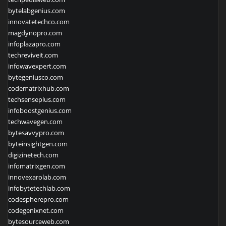
bytelabgenius.com
innovatetechco.com
magdynopro.com
infoplazapro.com
techreviveit.com
infowavexpert.com
bytegeniusco.com
codematrixhub.com
techsenseplus.com
infoboostgenius.com
techwavegen.com
bytesavvypro.com
byteinsightgen.com
digizinetech.com
infomatrixgen.com
innovexarolab.com
infobytetechlab.com
codespherepro.com
codegenixnet.com
bytesourceweb.com