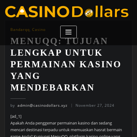
Skip
to
content
Bandarqq
,
Casino
MENUQQ: TUJUAN
LENGKAP UNTUK
PERMAINAN KASINO
YANG
MENDEBARKAN
by
admin@casinodollars.xyz
November 27, 2024
[ad_1]
Apakah Anda penggemar permainan kasino dan sedang
mencari destinasi terpadu untuk memuaskan hasrat bermain
game Anda? Kunjungi MenuQQ, platform kasino online yang