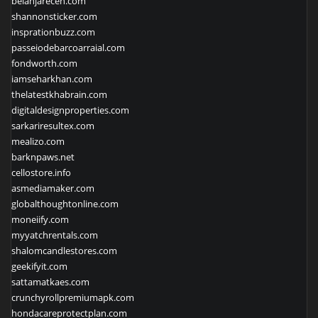
belanjareceh.com
shannonsticker.com
insprationbuzz.com
passeiodebarcoarraial.com
fondworth.com
iamseharkhan.com
thelatestkhabrain.com
digitaldesignproperties.com
sarkariresultex.com
mealizo.com
barknpaws.net
cellostore.info
asmediamaker.com
globalthoughtonline.com
moneiify.com
myyatchrentals.com
shalomcandlestores.com
geekifyit.com
sattamatkaes.com
crunchyrollpremiumapk.com
hondacareprotectplan.com