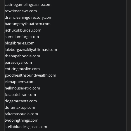
casinogamblingcasino.com
towtimenews.com
draincleaningdirectory.com
baotangmythuathcm.com
jethukukburosu.com
somniumforge.com
bloglibraries.com
luleburgaznakliyatfirmasi.com
thebapehoodie.com
parasosyal.com
enticingmuslim.com
goodhealthsoundwealth.com
elenapoems.com
hellmouseretro.com
fcsabatehran.com
dogemutants.com
duramaxtop.com
takamasoudia.com
twdoingthings.com
stellabluedesignsco.com