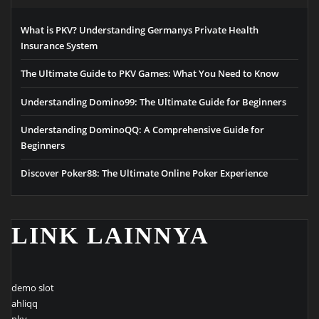
What is PKV? Understanding Germanys Private Health
Insurance System
The Ultimate Guide to PKV Games: What You Need to Know
Understanding Domino99: The Ultimate Guide for Beginners
Understanding DominoQQ: A Comprehensive Guide for
Beginners
Discover Poker88: The Ultimate Online Poker Experience
LINK LAINNYA
demo slot
ahliqq