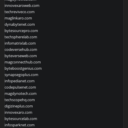
innovexaroweb.com
techreviveco.com
maglinkaro.com
dynabytenet.com
bytesourcepro.com
techspherelab.com
infomatrixlab.com
codeversehub.com
byteverseweb.com
magconnecthub.com
byteboostgenius.com
synapsegoplus.com
infopedianet.com
codepulsenet.com
magdynotech.com
techscopehq.com
digizineplus.com
innovexaro.com
bytesourcelab.com
infosparknet.com