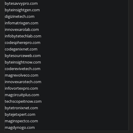
bytesavvypro.com
byteinsightgen.com
digizinetech.com
infomatrixgen.com
innovexarolab.com
infobytetechlab.com
codespherepro.com
codegenixnet.com
bytesourceweb.com
byteinsightnow.com
coderevivetech.com
magrevolveco.com
innovexarotech.com
infovortexpro.com
magcircuitplus.com
techscopeitnow.com
bytetronixnet.com
bytejetxpert.com
maginspectco.com
magdynogo.com