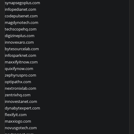
synapsegoplus.com
infopedianet.com
codepulsenet.com
magdynotech.com
techscopehq.com
digizineplus.com
innovexaro.com
bytesourcelab.com
infosparknet.com
maxxifyitnow.com
quixifynow.com
zephyruspro.com
optipathx.com
nextronixlab.com
zentrixhq.com
innovestanet.com
dynabytexpert.com
flexifyit.com
maxxiogo.com
novusgotech.com