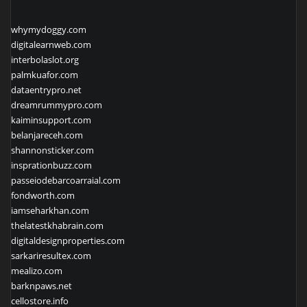
whymydoggy.com
digitalearnweb.com
interbolaslot.org
palmkuafor.com
dataentrypro.net
dreamrummypro.com
kaiminsupport.com
belanjareceh.com
shannonsticker.com
insprationbuzz.com
passeiodebarcoarraial.com
fondworth.com
iamseharkhan.com
thelatestkhabrain.com
digitaldesignproperties.com
sarkariresultex.com
mealizo.com
barknpaws.net
cellostore.info