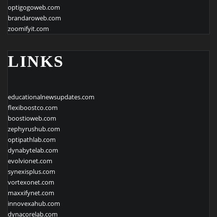
optigogoweb.com
brandaroweb.com
zoomifyit.com
LINKS
educationalnewsupdates.com
flexiboostco.com
boostioweb.com
zephyrushub.com
optipathlab.com
dynabytelab.com
evolvionet.com
synexisplus.com
vortexonet.com
maxxifynet.com
innovexahub.com
dynacorelab.com