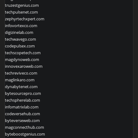
truzestgenius.com
techpulsenet.com
zephyrtechxpert.com
infovortexco.com
digizinelab.com
techwavego.com
codepulsex.com
techscopetech.com
magdynoweb.com
innovexaroweb.com
techreviveco.com
maglinkaro.com
dynabytenet.com
bytesourcepro.com
techspherelab.com
infomatrixlab.com
codeversehub.com
byteverseweb.com
magconnecthub.com
byteboostgenius.com