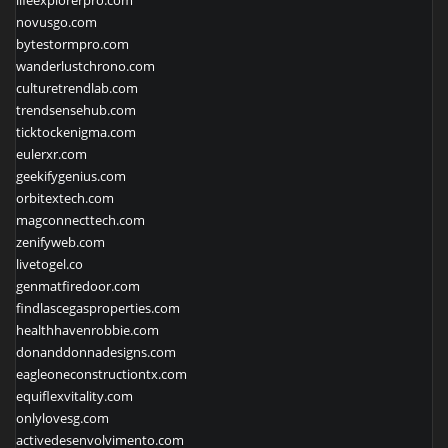
lifeexplorerpro.com
novusgo.com
bytestormpro.com
wanderlustchrono.com
culturetrendlab.com
trendsensehub.com
ticktockenigma.com
eulerxr.com
geekifygenius.com
orbitextech.com
magconnecttech.com
zenifyweb.com
livetogel.co
genmatfiredoor.com
findlascegasproperties.com
healthhavenrobbie.com
donanddonnadesigns.com
eagleoneconstructiontx.com
equiflexvitality.com
onlylovesg.com
activedesenvolvimento.com