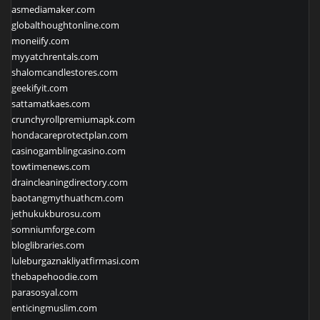
asmediamaker.com
globalthoughtonline.com
moneiify.com
myyatchrentals.com
shalomcandlestores.com
geekifyit.com
sattamatkaes.com
crunchyrollpremiumapk.com
hondacareprotectplan.com
casinogamblingcasino.com
towtimenews.com
draincleaningdirectory.com
baotangmythuathcm.com
jethukukburosu.com
somniumforge.com
bloglibraries.com
luleburgaznakliyatfirmasi.com
thebapehoodie.com
parasosyal.com
enticingmuslim.com