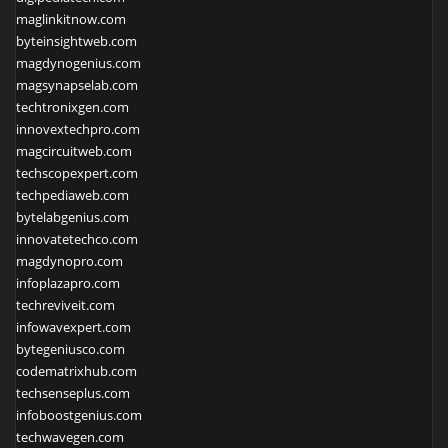
maglinkitnow.com
byteinsightweb.com
magdynogenius.com
magsynapselab.com
techtronixgen.com
innovextechpro.com
magcircuitweb.com
techscopexpert.com
techpediaweb.com
bytelabgenius.com
innovatetechco.com
magdynopro.com
infoplazapro.com
techreviveit.com
infowavexpert.com
bytegeniusco.com
codematrixhub.com
techsenseplus.com
infoboostgenius.com
techwavegen.com