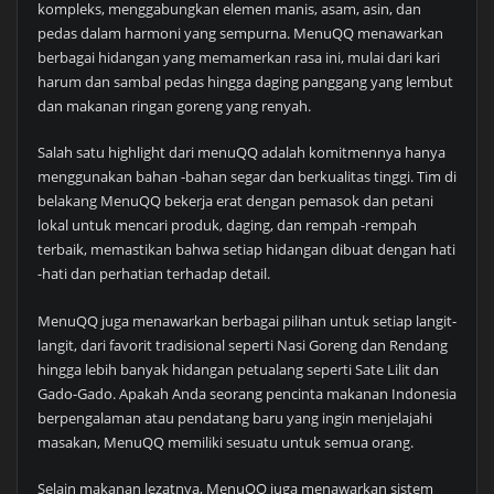
kompleks, menggabungkan elemen manis, asam, asin, dan
pedas dalam harmoni yang sempurna. MenuQQ menawarkan
berbagai hidangan yang memamerkan rasa ini, mulai dari kari
harum dan sambal pedas hingga daging panggang yang lembut
dan makanan ringan goreng yang renyah.
Salah satu highlight dari menuQQ adalah komitmennya hanya
menggunakan bahan -bahan segar dan berkualitas tinggi. Tim di
belakang MenuQQ bekerja erat dengan pemasok dan petani
lokal untuk mencari produk, daging, dan rempah -rempah
terbaik, memastikan bahwa setiap hidangan dibuat dengan hati
-hati dan perhatian terhadap detail.
MenuQQ juga menawarkan berbagai pilihan untuk setiap langit-
langit, dari favorit tradisional seperti Nasi Goreng dan Rendang
hingga lebih banyak hidangan petualang seperti Sate Lilit dan
Gado-Gado. Apakah Anda seorang pencinta makanan Indonesia
berpengalaman atau pendatang baru yang ingin menjelajahi
masakan, MenuQQ memiliki sesuatu untuk semua orang.
Selain makanan lezatnya, MenuQQ juga menawarkan sistem