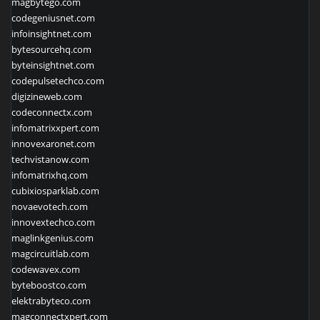
magbytego.com
codegeniusnet.com
infoinsightnet.com
bytesourcehq.com
byteinsightnet.com
codepulsetechco.com
digizineweb.com
codeconnectx.com
infomatrixxpert.com
innovexaronet.com
techvistanow.com
infomatrixhq.com
cubixiosparklab.com
novaevotech.com
innovextechco.com
maglinkgenius.com
magcircuitlab.com
codewavex.com
byteboostco.com
elektrabyteco.com
magconnectxpert.com