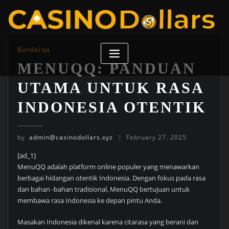
Skip
to
content
Bandarqq
MENUQQ: PANDUAN
UTAMA UNTUK RASA
INDONESIA OTENTIK
by
admin@casinodollars.xyz
February 27, 2025
[ad_1]
MenuQQ adalah platform online populer yang menawarkan
berbagai hidangan otentik Indonesia. Dengan fokus pada rasa
dan bahan -bahan tradisional, MenuQQ bertujuan untuk
membawa rasa Indonesia ke depan pintu Anda.
Masakan Indonesia dikenal karena citarasa yang berani dan