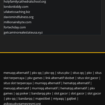
holyfamilycathedralschool.org
londonkiddy.com
ufabetcoaching.biz
davismindfulness.org
millionairebyte.com
fortechday.com
getcaminorealestateusa.xyz
menuqq alternatif
|
pkv qq
|
pkv qq
|
situs pkv
|
situs qq
|
pkv
|
situs
slot terpercaya
|
pkv games
|
link alternatif sbobet
|
situs slot gacor
|
situs slot terpercaya
|
murniqq alternatif
|
hematqq alternatif
|
menuqq alternatif
|
murniqq alternatif
|
hematqq alternatif
|
pkv
games
|
qq poker
|
bandarqq pkv
|
slot gacor
|
slot gacor
|
slot gacor
|
pkv qq
|
bandarqq
|
majestibet
|
miyaqq
|
gajibet
|
asikqq.pkvgamesresmi.org