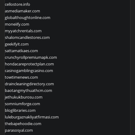
cellostore.info
asmediamaker.com
globalthoughtonline.com
moneiify.com
myyatchrentals.com
shalomcandlestores.com
geekifyit.com
sattamatkaes.com
crunchyrollpremiumapk.com
hondacareprotectplan.com
casinogamblingcasino.com
towtimenews.com
draincleaningdirectory.com
baotangmythuathcm.com
jethukukburosu.com
somniumforge.com
bloglibraries.com
luleburgaznakliyatfirmasi.com
thebapehoodie.com
parasosyal.com