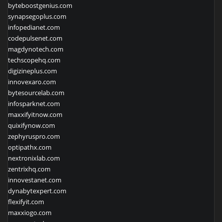
byteboostgenius.com
synapsegoplus.com
infopedianet.com
codepulsenet.com
magdynotech.com
techscopehq.com
digizineplus.com
innovexaro.com
bytesourcelab.com
infosparknet.com
maxxifyitnow.com
quixifynow.com
zephyruspro.com
optipathx.com
nextronixlab.com
zentrixhq.com
innovestanet.com
dynabytexpert.com
flexifyit.com
maxxiogo.com