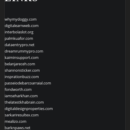
whymydoggy.com
digitalearnweb.com
interbolaslot.org
palmkuafor.com
dataentrypro.net
dreamrummypro.com
kaiminsupport.com
belanjareceh.com
shannonsticker.com
insprationbuzz.com
passeiodebarcoarraial.com
fondworth.com
iamseharkhan.com
thelatestkhabrain.com
digitaldesignproperties.com
sarkariresultex.com
mealizo.com
barknpaws.net