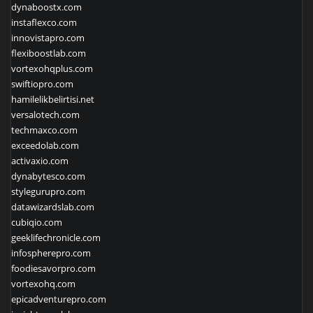
dynaboostx.com
instaflexco.com
innovistapro.com
flexiboostlab.com
vortexohqplus.com
swiftiopro.com
hamilelikbelirtisi.net
versalotech.com
techmaxco.com
exceedolab.com
activaxio.com
dynabytesco.com
stylegurupro.com
datawizardslab.com
cubiqio.com
geeklifechronicle.com
infospherepro.com
foodiesavorpro.com
vortexohq.com
epicadventurepro.com