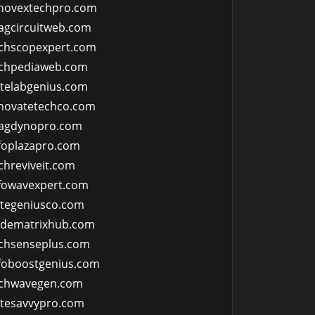
novextechpro.com
gcircuitweb.com
chscopexpert.com
chpediaweb.com
telabgenius.com
novatetechco.com
agdynopro.com
foplazapro.com
chreviveit.com
fowavexpert.com
tegeniusco.com
dematrixhub.com
chsenseplus.com
foboostgenius.com
echwavegen.com
tesavvypro.com