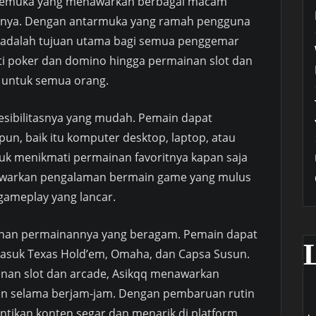
erkemuka yang menawarkan berbagai macam
nnya. Dengan antarmuka yang ramah pengguna
q adalah tujuan utama bagi semua penggemar
rti poker dan domino hingga permainan slot dan
 untuk semua orang.
sesibilitasnya yang mudah. Pemain dapat
un, baik itu komputer desktop, laptop, atau
uk menikmati permainan favoritnya kapan saja
enawarkan pengalaman bermain game yang mulus
ameplay yang lancar.
ilihan permainannya yang beragam. Pemain dapat
masuk Texas Hold’em, Omaha, dan Capsa Susun.
inan slot dan arcade, Asikqq menawarkan
in selama berjam-jam. Dengan pembaruan rutin
antikan konten segar dan menarik di platform.