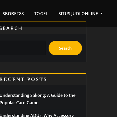
SBOBET88
TOGEL
SITUS JUDI ONLINE
SEARCH
Search
RECENT POSTS
Understanding Sakong: A Guide to the
Popular Card Game
Understanding ADUs: Why Accessory