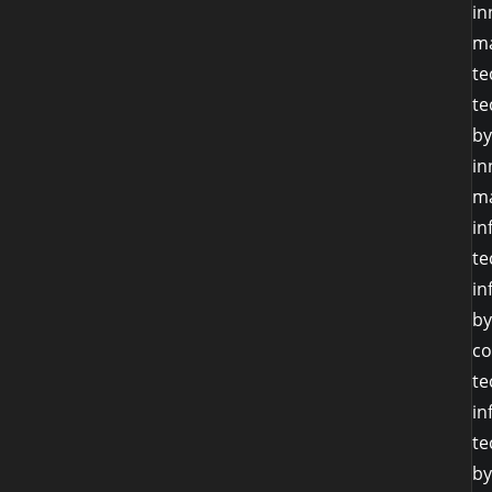
in
ma
te
te
by
in
m
in
te
in
by
co
te
in
t
by