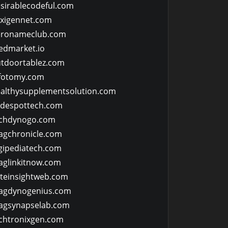
sirablecodeful.com
exigennet.com
eronameclub.com
dmarket.io
tdoortablez.com
fotomy.com
althysupplementsolution.com
despottech.com
echdynogo.com
gchronicle.com
gipediatech.com
glinkitnow.com
teinsightweb.com
agdynogenius.com
agsynapselab.com
chtronixgen.com