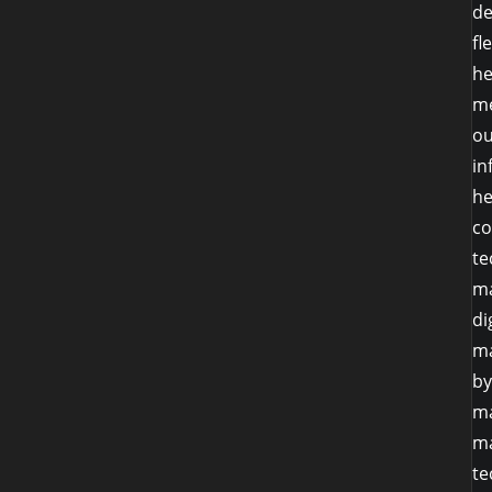
de
fl
h
me
ou
in
he
co
t
ma
di
ma
by
m
m
te