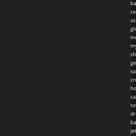
ba
ce
a
gl
mo
my
sh
ge
sa
cr
ho
ca
t
dr
b
je