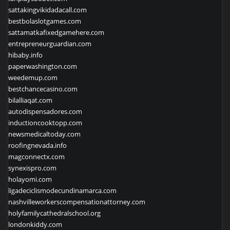
sattakingvikidadacall.com
bestbolaslotgames.com
sattamatkafixedgamehere.com
entrepreneurguardian.com
hibaby.info
paperwashington.com
weedemup.com
bestchancecasino.com
bilalliaqat.com
autodispensadores.com
inductioncooktopp.com
newsmedicaltoday.com
roofingnevada.info
magconnectx.com
synexispro.com
holayomi.com
ligadeciclismodecundinamarca.com
nashvilleworkerscompensationattorney.com
holyfamilycathedralschool.org
londonkiddy.com