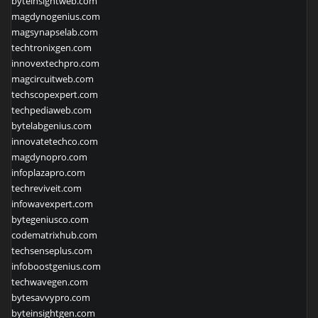
byteinsightweb.com
magdynogenius.com
magsynapselab.com
techtronixgen.com
innovextechpro.com
magcircuitweb.com
techscopexpert.com
techpediaweb.com
bytelabgenius.com
innovatetechco.com
magdynopro.com
infoplazapro.com
techreviveit.com
infowavexpert.com
bytegeniusco.com
codematrixhub.com
techsenseplus.com
infoboostgenius.com
techwavegen.com
bytesavvypro.com
byteinsightgen.com