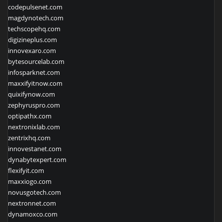
codepulsenet.com
magdynotech.com
techscopehq.com
digizineplus.com
innovexaro.com
bytesourcelab.com
infosparknet.com
maxxifyitnow.com
quixifynow.com
zephyruspro.com
optipathx.com
nextronixlab.com
zentrixhq.com
innovestanet.com
dynabytexpert.com
flexifyit.com
maxxiogo.com
novusgotech.com
nextronnet.com
dynamoxco.com