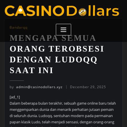
Skip
to
content
Bandarqq
MENGAPA SEMUA
ORANG TEROBSESI
DENGAN LUDOQQ
SAAT INI
by
admin@casinodollars.xyz
December 29, 2025
[ad_1]
Dalam beberapa bulan terakhir, sebuah game online baru telah
menggemparkan dunia dan menarik perhatian jutaan pemain
di seluruh dunia. Ludoqq, sentuhan modern pada permainan
papan klasik Ludo, telah menjadi sensasi, dengan orang-orang