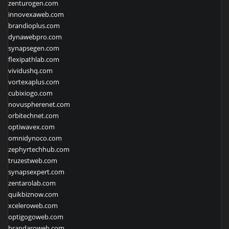
zenturogen.com
innovexaweb.com
brandioplus.com
dynawebpro.com
synapsegen.com
flexipathlab.com
vividushq.com
vortexaplus.com
cubixiogo.com
novuspherenet.com
orbitechnet.com
optiwavex.com
omnidynoco.com
zephyrtechhub.com
truzestweb.com
synapsexpert.com
zentarolab.com
quikbiznow.com
xceleroweb.com
optigogoweb.com
brandaroweb.com