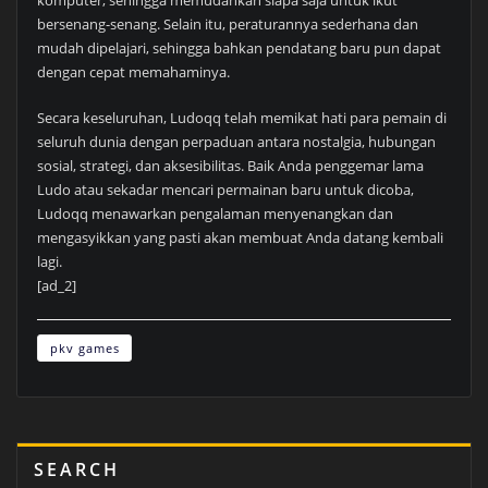
bersenang-senang. Selain itu, peraturannya sederhana dan
mudah dipelajari, sehingga bahkan pendatang baru pun dapat
dengan cepat memahaminya.
Secara keseluruhan, Ludoqq telah memikat hati para pemain di
seluruh dunia dengan perpaduan antara nostalgia, hubungan
sosial, strategi, dan aksesibilitas. Baik Anda penggemar lama
Ludo atau sekadar mencari permainan baru untuk dicoba,
Ludoqq menawarkan pengalaman menyenangkan dan
mengasyikkan yang pasti akan membuat Anda datang kembali
lagi.
[ad_2]
pkv games
SEARCH