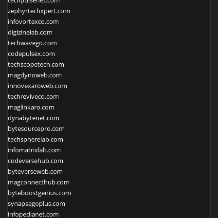
techpulsenet.com
zephyrtechxpert.com
infovortexco.com
digizinelab.com
techwavego.com
codepulsex.com
techscopetech.com
magdynoweb.com
innovexaroweb.com
techreviveco.com
maglinkaro.com
dynabytenet.com
bytesourcepro.com
techspherelab.com
infomatrixlab.com
codeversehub.com
byteverseweb.com
magconnecthub.com
byteboostgenius.com
synapsegoplus.com
infopedianet.com