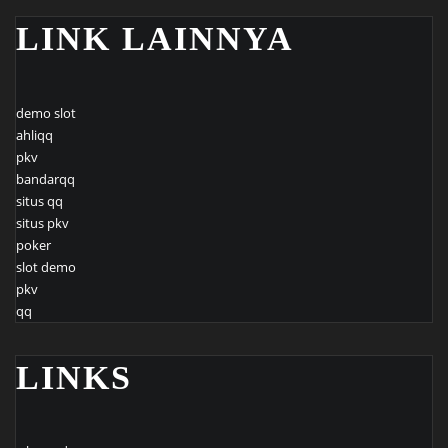
LINK LAINNYA
demo slot
ahliqq
pkv
bandarqq
situs qq
situs pkv
poker
slot demo
pkv
qq
LINKS