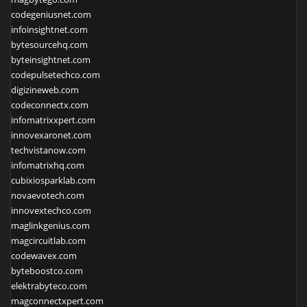
codegeniusnet.com
infoinsightnet.com
bytesourcehq.com
byteinsightnet.com
codepulsetechco.com
digizineweb.com
codeconnectx.com
infomatrixxpert.com
innovexaronet.com
techvistanow.com
infomatrixhq.com
cubixiosparklab.com
novaevotech.com
innovextechco.com
maglinkgenius.com
magcircuitlab.com
codewavex.com
byteboostco.com
elektrabyteco.com
magconnectxpert.com