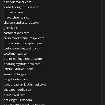
asmediamaker.com
globalthoughtonline.com
moneiify.com
myyatchrentals.com
shalomcandlestores.com
geekifyit.com
sattamatkaes.com
crunchyrollpremiumapk.com
hondacareprotectplan.com
casinogamblingcasino.com
towtimenews.com
draincleaningdirectory.com
baotangmythuathcm.com
jethukukburosu.com
somniumforge.com
bloglibraries.com
luleburgaznakliyatfirmasi.com
thebapehoodie.com
parasosyal.com
enticingmuslim.com
goodhealthsoundwealth.com