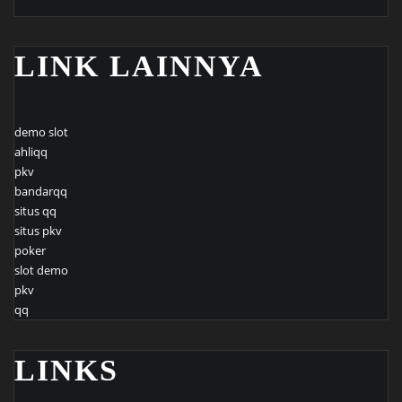
LINK LAINNYA
demo slot
ahliqq
pkv
bandarqq
situs qq
situs pkv
poker
slot demo
pkv
qq
LINKS