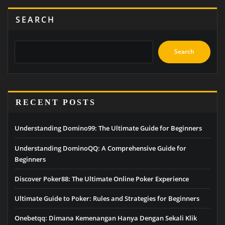
SEARCH
Search
RECENT POSTS
Understanding Domino99: The Ultimate Guide for Beginners
Understanding DominoQQ: A Comprehensive Guide for
Beginners
Discover Poker88: The Ultimate Online Poker Experience
Ultimate Guide to Poker: Rules and Strategies for Beginners
Onebetqq: Dimana Kemenangan Hanya Dengan Sekali Klik