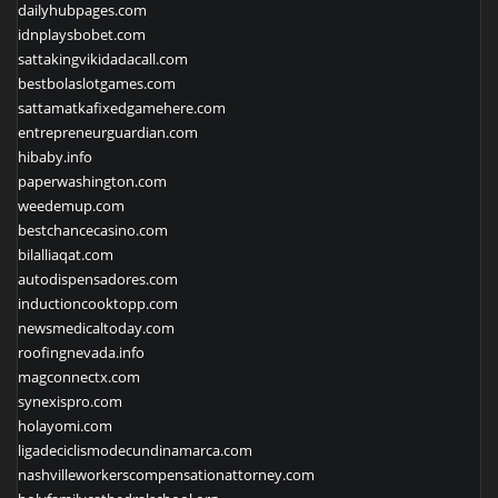
dailyhubpages.com
idnplaysbobet.com
sattakingvikidadacall.com
bestbolaslotgames.com
sattamatkafixedgamehere.com
entrepreneurguardian.com
hibaby.info
paperwashington.com
weedemup.com
bestchancecasino.com
bilalliaqat.com
autodispensadores.com
inductioncooktopp.com
newsmedicaltoday.com
roofingnevada.info
magconnectx.com
synexispro.com
holayomi.com
ligadeciclismodecundinamarca.com
nashvilleworkerscompensationattorney.com