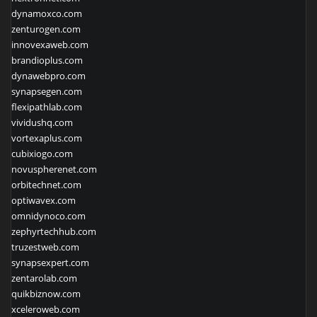
dynamoxco.com
zenturogen.com
innovexaweb.com
brandioplus.com
dynawebpro.com
synapsegen.com
flexipathlab.com
vividushq.com
vortexaplus.com
cubixiogo.com
novuspherenet.com
orbitechnet.com
optiwavex.com
omnidynoco.com
zephyrtechhub.com
truzestweb.com
synapsexpert.com
zentarolab.com
quikbiznow.com
xceleroweb.com