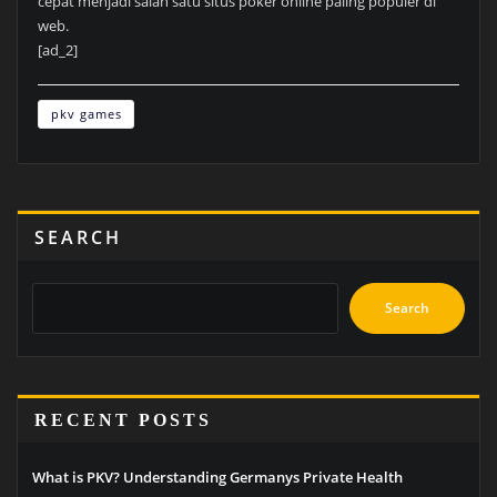
cepat menjadi salah satu situs poker online paling populer di
web.
[ad_2]
pkv games
SEARCH
Search
RECENT POSTS
What is PKV? Understanding Germanys Private Health