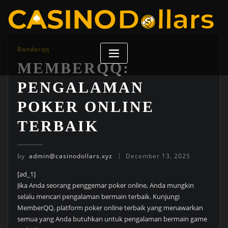
Skip
to
content
Bandarqq
MEMBERQQ:
PENGALAMAN
POKER ONLINE
TERBAIK
by
admin@casinodollars.xyz
December 13, 2025
[ad_1]
Jika Anda seorang penggemar poker online, Anda mungkin
selalu mencari pengalaman bermain terbaik. Kunjungi
MemberQQ, platform poker online terbaik yang menawarkan
semua yang Anda butuhkan untuk pengalaman bermain game