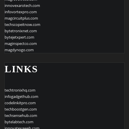
innovexarotech.com
infovortexpro.com
magcircuitplus.com
techscopeitnow.com
bytetronixnet.com
bytejetxpert.com
maginspectco.com
magdynogo.com
LINKS
techtronixhq.com
infogadgethub.com
codelinkitpro.com
techboostgen.com
techsensehub.com
bytelabtech.com
innovatexaweb.com