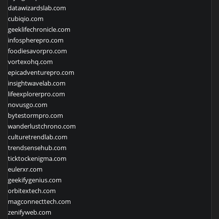
datawizardslab.com
cubiqio.com
geeklifechronicle.com
infospherepro.com
foodiesavorpro.com
vortexohq.com
epicadventurepro.com
insightwavelab.com
lifeexplorerpro.com
novusgo.com
bytestormpro.com
wanderlustchrono.com
culturetrendlab.com
trendsensehub.com
ticktockenigma.com
eulerxr.com
geekifygenius.com
orbitextech.com
magconnecttech.com
zenifyweb.com