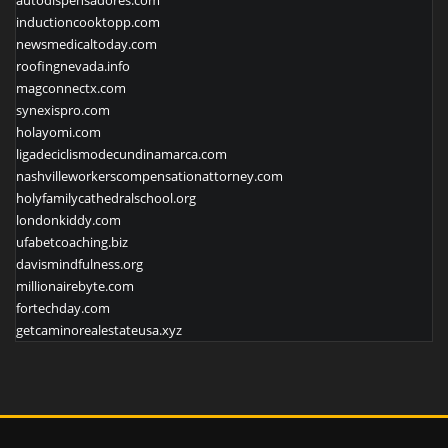
autodispensadores.com
inductioncooktopp.com
newsmedicaltoday.com
roofingnevada.info
magconnectx.com
synexispro.com
holayomi.com
ligadeciclismodecundinamarca.com
nashvilleworkerscompensationattorney.com
holyfamilycathedralschool.org
londonkiddy.com
ufabetcoaching.biz
davismindfulness.org
millionairebyte.com
fortechday.com
getcaminorealestateusa.xyz