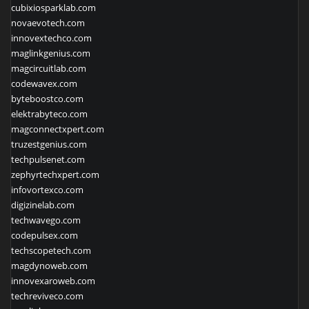
cubixiosparklab.com
novaevotech.com
innovextechco.com
maglinkgenius.com
magcircuitlab.com
codewavex.com
byteboostco.com
elektrabyteco.com
magconnectxpert.com
truzestgenius.com
techpulsenet.com
zephyrtechxpert.com
infovortexco.com
digizinelab.com
techwavego.com
codepulsex.com
techscopetech.com
magdynoweb.com
innovexaroweb.com
techreviveco.com