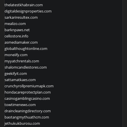
thelatestkhabrain.com
digitaldesignproperties.com
sarkariresultex.com
mealizo.com
barknpaws.net
cellostore.info
asmediamaker.com
globalthoughtonline.com
moneiify.com
myyatchrentals.com
shalomcandlestores.com
geekifyit.com
sattamatkaes.com
crunchyrollpremiumapk.com
hondacareprotectplan.com
casinogamblingcasino.com
towtimenews.com
draincleaningdirectory.com
baotangmythuathcm.com
jethukukburosu.com