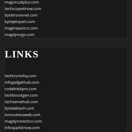
magcircuitplus.com
techscopeitnow.com
bytetronixnet.com
bytejetxpert.com
maginspectco.com
magdynogo.com
LINKS
techtronixhq.com
infogadgethub.com
codelinkitpro.com
techboostgen.com
techsensehub.com
bytelabtech.com
innovatexaweb.com
magdynotechco.com
infosparkitnow.com