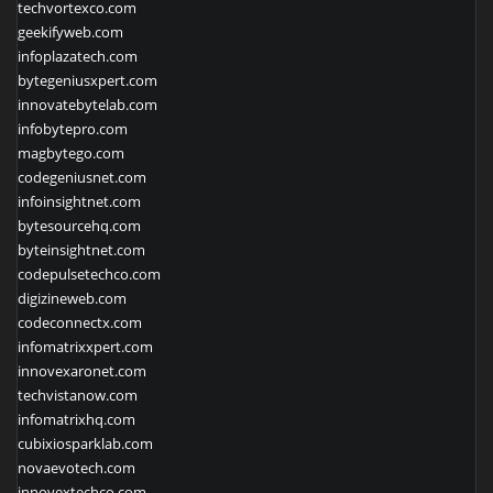
techvortexco.com
geekifyweb.com
infoplazatech.com
bytegeniusxpert.com
innovatebytelab.com
infobytepro.com
magbytego.com
codegeniusnet.com
infoinsightnet.com
bytesourcehq.com
byteinsightnet.com
codepulsetechco.com
digizineweb.com
codeconnectx.com
infomatrixxpert.com
innovexaronet.com
techvistanow.com
infomatrixhq.com
cubixiosparklab.com
novaevotech.com
innovextechco.com