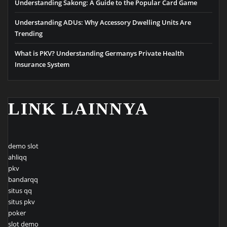
Understanding Sakong: A Guide to the Popular Card Game
Understanding ADUs: Why Accessory Dwelling Units Are
Trending
What is PKV? Understanding Germanys Private Health
Insurance System
LINK LAINNYA
demo slot
ahliqq
pkv
bandarqq
situs qq
situs pkv
poker
slot demo