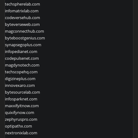
techspherelab.com
infomatrixlab.com
codeversehub.com
byteverseweb.com
magconnecthub.com
byteboostgenius.com
synapsegoplus.com
infopedianet.com
codepulsenet.com
magdynotech.com
techscopehq.com
digizineplus.com
innovexaro.com
bytesourcelab.com
infosparknet.com
maxxifyitnow.com
quixifynow.com
zephyruspro.com
optipathx.com
nextronixlab.com