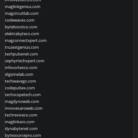
maglinkgenius.com
magcircuitlab.com
codewavex.com
byteboostco.com
elektrabyteco.com
magconnectxpert.com
truzestgenius.com
techpulsenet.com
zephyrtechxpert.com
infovortexco.com
digizinelab.com
techwavego.com
codepulsex.com
techscopetech.com
magdynoweb.com
innovexaroweb.com
techreviveco.com
maglinkaro.com
dynabytenet.com
bytesourcepro.com