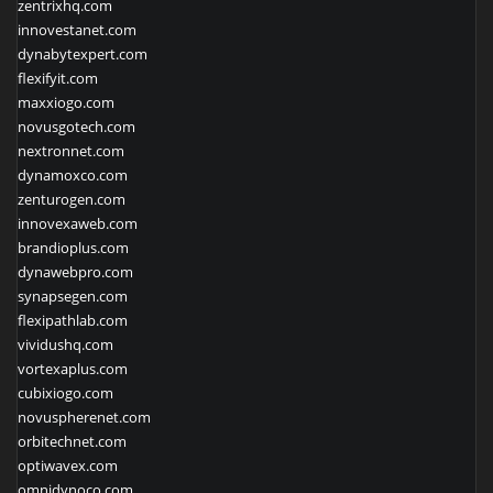
zentrixhq.com
innovestanet.com
dynabytexpert.com
flexifyit.com
maxxiogo.com
novusgotech.com
nextronnet.com
dynamoxco.com
zenturogen.com
innovexaweb.com
brandioplus.com
dynawebpro.com
synapsegen.com
flexipathlab.com
vividushq.com
vortexaplus.com
cubixiogo.com
novuspherenet.com
orbitechnet.com
optiwavex.com
omnidynoco.com