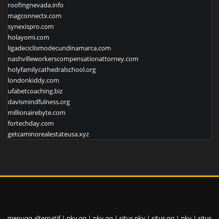
roofingnevada.info
magconnectx.com
synexispro.com
holayomi.com
ligadeciclismodecundinamarca.com
nashvilleworkerscompensationattorney.com
holyfamilycathedralschool.org
londonkiddy.com
ufabetcoaching.biz
davismindfulness.org
millionairebyte.com
fortechday.com
getcaminorealestateusa.xyz
menuqq alternatif
|
pkv qq
|
pkv qq
|
situs pkv
|
situs qq
|
pkv
|
situs