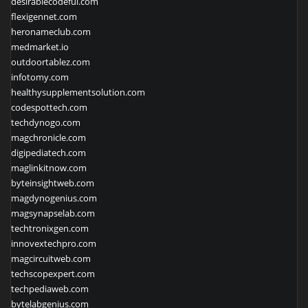
desirablecodeful.com
flexigennet.com
heronameclub.com
medmarket.io
outdoortablez.com
infotomy.com
healthysupplementsolution.com
codespottech.com
techdynogo.com
magchronicle.com
digipediatech.com
maglinkitnow.com
byteinsightweb.com
magdynogenius.com
magsynapselab.com
techtronixgen.com
innovextechpro.com
magcircuitweb.com
techscopexpert.com
techpediaweb.com
bytelabgenius.com