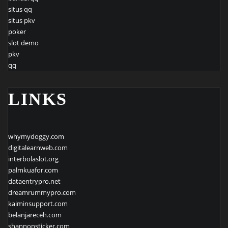
situs qq
situs pkv
poker
slot demo
pkv
qq
LINKS
whymydoggy.com
digitalearnweb.com
interbolaslot.org
palmkuafor.com
dataentrypro.net
dreamrummypro.com
kaiminsupport.com
belanjareceh.com
shannonsticker.com