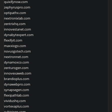
quixifynow.com
zephyruspro.com
optipathx.com
nextronixlab.com
zentrixhq.com
innovestanet.com
dynabytexpert.com
flexifyit.com
maxxiogo.com
novusgotech.com
nextronnet.com
dynamoxco.com
zenturogen.com
innovexaweb.com
brandioplus.com
dynawebpro.com
synapsegen.com
flexipathlab.com
vividushq.com
vortexaplus.com
cubixiogo.com