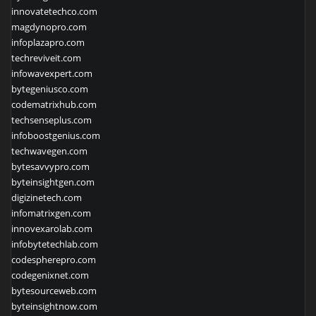
innovatetechco.com
magdynopro.com
infoplazapro.com
techreviveit.com
infowavexpert.com
bytegeniusco.com
codematrixhub.com
techsenseplus.com
infoboostgenius.com
techwavegen.com
bytesavvypro.com
byteinsightgen.com
digizinetech.com
infomatrixgen.com
innovexarolab.com
infobytetechlab.com
codespherepro.com
codegenixnet.com
bytesourceweb.com
byteinsightnow.com