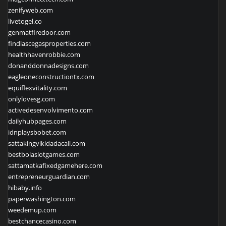
zenifyweb.com
livetogel.co
genmatfiredoor.com
findlascegasproperties.com
healthhavenrobbie.com
donanddonnadesigns.com
eagleoneconstructiontx.com
equiflexvitality.com
onlylovesg.com
activedesenvolvimento.com
dailyhubpages.com
idnplaysbobet.com
sattakingvikidadacall.com
bestbolaslotgames.com
sattamatkafixedgamehere.com
entrepreneurguardian.com
hibaby.info
paperwashington.com
weedemup.com
bestchancecasino.com