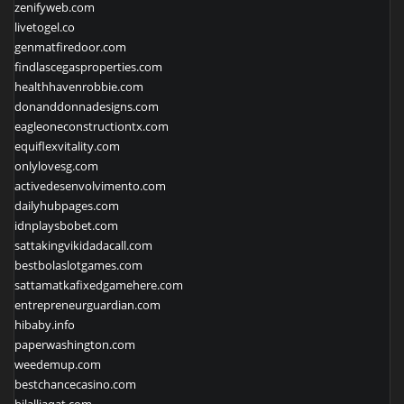
zenifyweb.com
livetogel.co
genmatfiredoor.com
findlascegasproperties.com
healthhavenrobbie.com
donanddonnadesigns.com
eagleoneconstructiontx.com
equiflexvitality.com
onlylovesg.com
activedesenvolvimento.com
dailyhubpages.com
idnplaysbobet.com
sattakingvikidadacall.com
bestbolaslotgames.com
sattamatkafixedgamehere.com
entrepreneurguardian.com
hibaby.info
paperwashington.com
weedemup.com
bestchancecasino.com