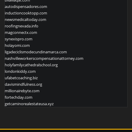
bilalliaqat.com
autodispensadores.com
inductioncooktopp.com
newsmedicaltoday.com
roofingnevada.info
magconnectx.com
synexispro.com
holayomi.com
ligadeciclismodecundinamarca.com
nashvilleworkerscompensationattorney.com
holyfamilycathedralschool.org
londonkiddy.com
ufabetcoaching.biz
davismindfulness.org
millionairebyte.com
fortechday.com
getcaminorealestateusa.xyz