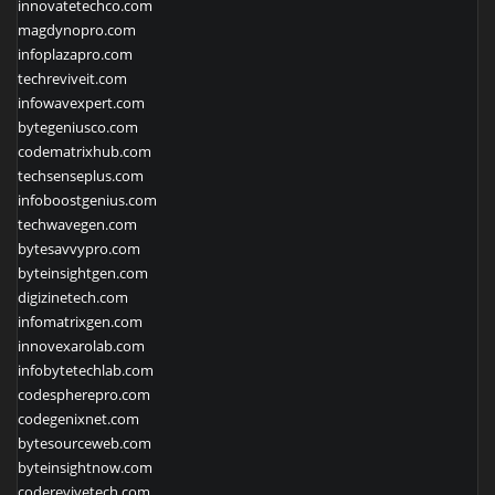
innovatetechco.com
magdynopro.com
infoplazapro.com
techreviveit.com
infowavexpert.com
bytegeniusco.com
codematrixhub.com
techsenseplus.com
infoboostgenius.com
techwavegen.com
bytesavvypro.com
byteinsightgen.com
digizinetech.com
infomatrixgen.com
innovexarolab.com
infobytetechlab.com
codespherepro.com
codegenixnet.com
bytesourceweb.com
byteinsightnow.com
coderevivetech.com