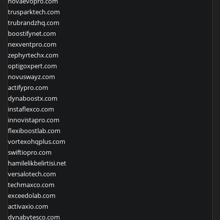
novaevopro.com
trusparktech.com
trubrandzhq.com
boostifynet.com
nexventpro.com
zephyrtechx.com
optigoxpert.com
novuswayz.com
actifypro.com
dynaboostx.com
instaflexco.com
innovistapro.com
flexiboostlab.com
vortexohqplus.com
swiftiopro.com
hamilelikbelirtisi.net
versalotech.com
techmaxco.com
exceedolab.com
activaxio.com
dynabytesco.com