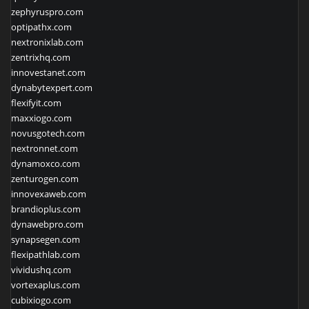
zephyruspro.com
optipathx.com
nextronixlab.com
zentrixhq.com
innovestanet.com
dynabytexpert.com
flexifyit.com
maxxiogo.com
novusgotech.com
nextronnet.com
dynamoxco.com
zenturogen.com
innovexaweb.com
brandioplus.com
dynawebpro.com
synapsegen.com
flexipathlab.com
vividushq.com
vortexaplus.com
cubixiogo.com