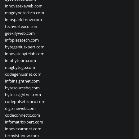
innovatexaweb.com
magdynotechco.com
infosparkitnow.com
techvortexco.com
geekifyweb.com
infoplazatech.com
bytegeniusxpert.com
innovatebytelab.com
infobytepro.com
magbytego.com
codegeniusnet.com
infoinsightnet.com
bytesourcehq.com
byteinsightnet.com
codepulsetechco.com
digizineweb.com
codeconnectx.com
infomatrixxpert.com
innovexaronet.com
techvistanow.com