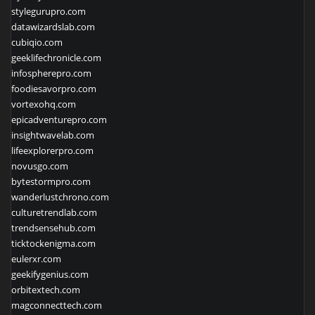
stylegurupro.com
datawizardslab.com
cubiqio.com
geeklifechronicle.com
infospherepro.com
foodiesavorpro.com
vortexohq.com
epicadventurepro.com
insightwavelab.com
lifeexplorerpro.com
novusgo.com
bytestormpro.com
wanderlustchrono.com
culturetrendlab.com
trendsensehub.com
ticktockenigma.com
eulerxr.com
geekifygenius.com
orbitextech.com
magconnecttech.com