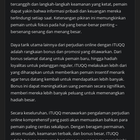
tercanggih dan langkah-langkah keamanan yang ketat, pemain
dapat yakin bahwa informasi pribadi dan keuangan mereka
terlindungi setiap saat. Ketenangan pikiran ini memungkinkan
pemain untuk fokus pada hal yang benar-benar penting –
bersenang-senang dan menang besar.
Daya tarik utama lainnya dari perjudian online dengan ITUQQ
adalah rangkaian bonus dan promosi yang ditawarkan. Dari
bonus selamat datang untuk pemain baru, hingga hadiah
loyalitas untuk pelanggan reguler, ITUQQ melakukan lebih dari
yang diharapkan untuk memberikan pemain insentif menarik
agar terus datang kembali untuk mendapatkan lebih banyak.
Bonus ini dapat meningkatkan uang pemain secara signifikan,
memberi mereka lebih banyak peluang untuk memenangkan
hadiah besar.
Secara keseluruhan, ITUQQ menawarkan pengalaman perjudian
online komprehensif yang pasti akan memuaskan bahkan para
pemain paling cerdas sekalipun. Dengan beragam permainan,
akses mudah, keamanan terbaik, dan bonus besar, ITUQQ