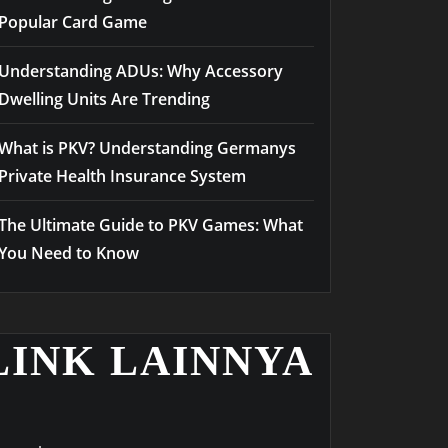
Popular Card Game
Understanding ADUs: Why Accessory
Dwelling Units Are Trending
What is PKV? Understanding Germanys
Private Health Insurance System
The Ultimate Guide to PKV Games: What
You Need to Know
LINK LAINNYA