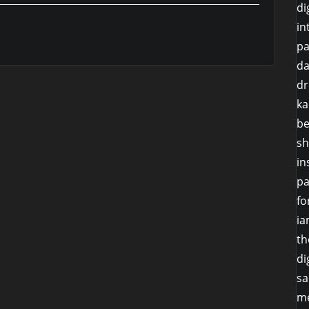
di
in
pa
da
d
ka
be
sh
in
pa
fo
i
th
di
sa
me