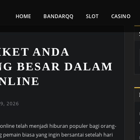
HOME
BANDARQQ
SLOT
CASINO
IKET ANDA
G BESAR DALAM
NLINE
19, 2026
 online telah menjadi hiburan populer bagi orang-
g pemain biasa yang ingin bersantai setelah hari