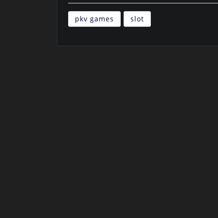
pkv games
slot