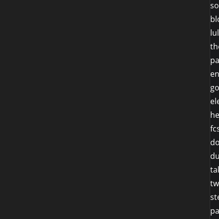
s
bl
lu
th
pa
en
go
e
he
fc
d
d
ta
tw
st
pa