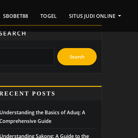
SBOBET88
TOGEL
SITUS JUDI ONLINE
SEARCH
Search
RECENT POSTS
Understanding the Basics of Aduq: A
Comprehensive Guide
Understanding Sakong: A Guide to the