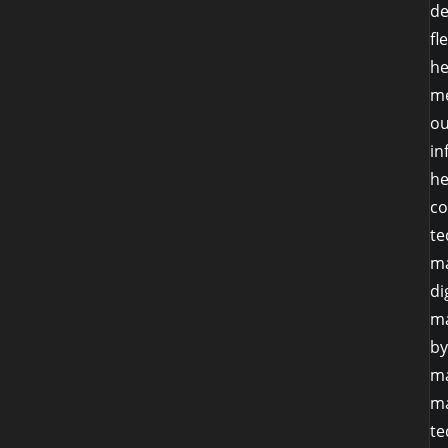
de
fl
h
me
ou
in
he
co
t
ma
di
ma
by
m
m
te