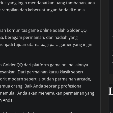
rius yang ingin mendapatkan uang tambahan, ada
terampilan dan keberuntungan Anda di dunia
tian komunitas game online adalah GoldenQQ.
, beragam permainan, dan hadiah yang
njadi tujuan utama bagi para gamer yang ingin
n GoldenQQ dari platform game online lainnya
sankan. Dari permainan kartu klasik seperti
rit modern seperti slot dan permainan arcade,
mua orang. Baik Anda seorang profesional
 memulai, Anda akan menemukan permainan yang
an Anda.