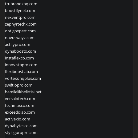
trubrandzhq.com
boostifynet.com
nexventpro.com
zephyrtechx.com
optigoxpert.com
novuswayz.com
actifypro.com
dynaboostx.com
instaflexco.com
innovistapro.com
flexiboostlab.com
vortexohqplus.com
swiftiopro.com
hamilelikbelirtisi.net
versalotech.com
techmaxco.com
exceedolab.com
activaxio.com
dynabytesco.com
stylegurupro.com