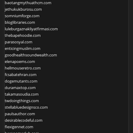
baotangmythuathcm.com
jethukukburosu.com
somniumforge.com
bloglibraries.com
luleburgaznakliyatfirmasi.com
thebapehoodie.com
parasosyal.com
enticingmuslim.com
goodhealthsoundwealth.com
elenapoems.com
hellmouseretro.com
fcsabatehran.com
dogemutants.com
duramaxtop.com
takamasoudia.com
twdoingthings.com
stellabluedesignsco.com
paulsauthor.com
desirablecodeful.com
flexigennet.com