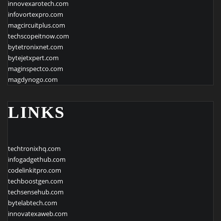
innovexarotech.com
infovortexpro.com
magcircuitplus.com
techscopeitnow.com
bytetronixnet.com
bytejetxpert.com
maginspectco.com
magdynogo.com
LINKS
techtronixhq.com
infogadgethub.com
codelinkitpro.com
techboostgen.com
techsensehub.com
bytelabtech.com
innovatexaweb.com