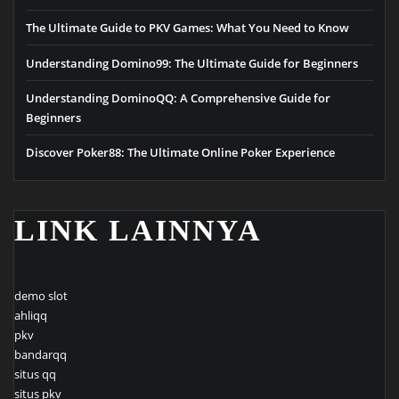
The Ultimate Guide to PKV Games: What You Need to Know
Understanding Domino99: The Ultimate Guide for Beginners
Understanding DominoQQ: A Comprehensive Guide for
Beginners
Discover Poker88: The Ultimate Online Poker Experience
LINK LAINNYA
demo slot
ahliqq
pkv
bandarqq
situs qq
situs pkv