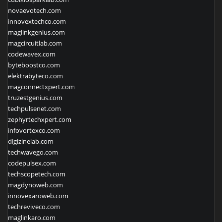
novaevotech.com
innovextechco.com
maglinkgenius.com
magcircuitlab.com
codewavex.com
byteboostco.com
elektrabyteco.com
magconnectxpert.com
truzestgenius.com
techpulsenet.com
zephyrtechxpert.com
infovortexco.com
digizinelab.com
techwavego.com
codepulsex.com
techscopetech.com
magdynoweb.com
innovexaroweb.com
techreviveco.com
maglinkaro.com