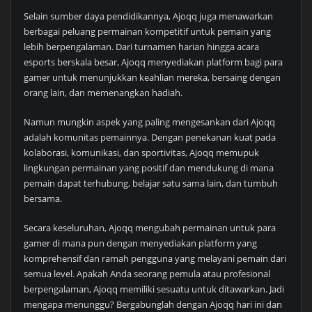
Selain sumber daya pendidikannya, Ajoqq juga menawarkan
berbagai peluang permainan kompetitif untuk pemain yang
lebih berpengalaman. Dari turnamen harian hingga acara
esports berskala besar, Ajoqq menyediakan platform bagi para
gamer untuk menunjukkan keahlian mereka, bersaing dengan
orang lain, dan memenangkan hadiah.
Namun mungkin aspek yang paling mengesankan dari Ajoqq
adalah komunitas pemainnya. Dengan penekanan kuat pada
kolaborasi, komunikasi, dan sportivitas, Ajoqq memupuk
lingkungan permainan yang positif dan mendukung di mana
pemain dapat terhubung, belajar satu sama lain, dan tumbuh
bersama.
Secara keseluruhan, Ajoqq mengubah permainan untuk para
gamer di mana pun dengan menyediakan platform yang
komprehensif dan ramah pengguna yang melayani pemain dari
semua level. Apakah Anda seorang pemula atau profesional
berpengalaman, Ajoqq memiliki sesuatu untuk ditawarkan. Jadi
mengapa menunggu? Bergabunglah dengan Ajoqq hari ini dan