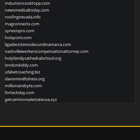
inductioncooktopp.com
newsmedicaltoday.com
roofingnevada.info
magconnectx.com
synexispro.com
holayomi.com
ligadeciclismodecundinamarca.com
nashvilleworkerscompensationattorney.com
holyfamilycathedralschool.org
londonkiddy.com
ufabetcoaching.biz
davismindfulness.org
millionairebyte.com
fortechday.com
getcaminorealestateusa.xyz