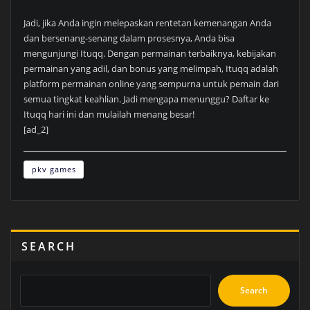
Jadi, jika Anda ingin melepaskan rentetan kemenangan Anda
dan bersenang-senang dalam prosesnya, Anda bisa
mengunjungi Ituqq. Dengan permainan terbaiknya, kebijakan
permainan yang adil, dan bonus yang melimpah, Ituqq adalah
platform permainan online yang sempurna untuk pemain dari
semua tingkat keahlian. Jadi mengapa menunggu? Daftar ke
Ituqq hari ini dan mulailah menang besar!
[ad_2]
pkv games
SEARCH
Search