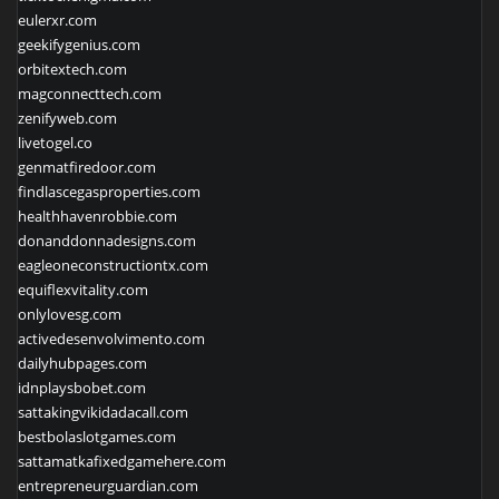
eulerxr.com
geekifygenius.com
orbitextech.com
magconnecttech.com
zenifyweb.com
livetogel.co
genmatfiredoor.com
findlascegasproperties.com
healthhavenrobbie.com
donanddonnadesigns.com
eagleoneconstructiontx.com
equiflexvitality.com
onlylovesg.com
activedesenvolvimento.com
dailyhubpages.com
idnplaysbobet.com
sattakingvikidadacall.com
bestbolaslotgames.com
sattamatkafixedgamehere.com
entrepreneurguardian.com