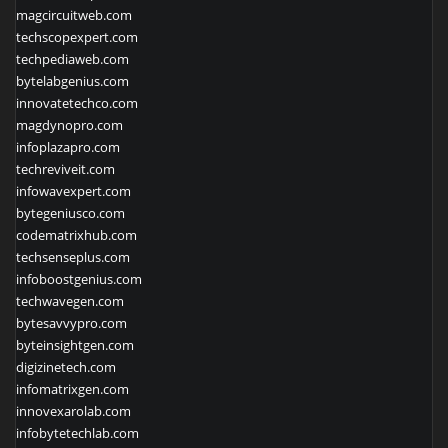
magcircuitweb.com
techscopexpert.com
techpediaweb.com
bytelabgenius.com
innovatetechco.com
magdynopro.com
infoplazapro.com
techreviveit.com
infowavexpert.com
bytegeniusco.com
codematrixhub.com
techsenseplus.com
infoboostgenius.com
techwavegen.com
bytesavvypro.com
byteinsightgen.com
digizinetech.com
infomatrixgen.com
innovexarolab.com
infobytetechlab.com