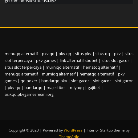
getcaminorealestateusa.xyz
menuqq alternatif
|
pkv qq
|
pkv qq
|
situs pkv
|
situs qq
|
pkv
|
situs
slot terpercaya
|
pkv games
|
link alternatif sbobet
|
situs slot gacor
|
situs slot terpercaya
|
murniqq alternatif
|
hematqq alternatif
|
menuqq alternatif
|
murniqq alternatif
|
hematqq alternatif
|
pkv
games
|
qq poker
|
bandarqq pkv
|
slot gacor
|
slot gacor
|
slot gacor
|
pkv qq
|
bandarqq
|
majestibet
|
miyaqq
|
gajibet
|
asikqq.pkvgamesresmi.org
Copyright © 2023 | Powered by
WordPress
|
Interior Startup theme by
ThemeArile