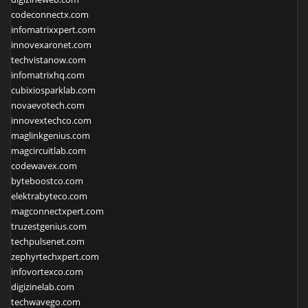
codeconnectx.com
infomatrixxpert.com
innovexaronet.com
techvistanow.com
infomatrixhq.com
cubixiosparklab.com
novaevotech.com
innovextechco.com
maglinkgenius.com
magcircuitlab.com
codewavex.com
byteboostco.com
elektrabyteco.com
magconnectxpert.com
truzestgenius.com
techpulsenet.com
zephyrtechxpert.com
infovortexco.com
digizinelab.com
techwavego.com