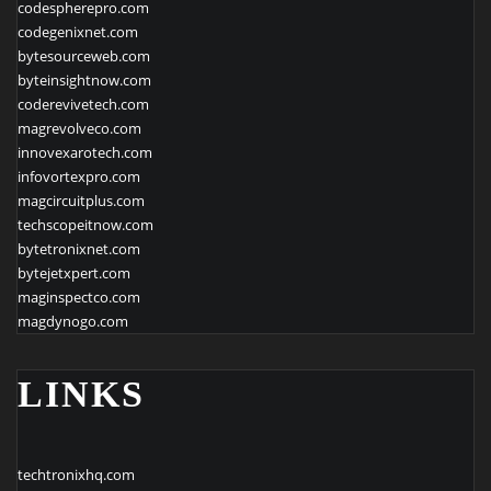
codespherepro.com
codegenixnet.com
bytesourceweb.com
byteinsightnow.com
coderevivetech.com
magrevolveco.com
innovexarotech.com
infovortexpro.com
magcircuitplus.com
techscopeitnow.com
bytetronixnet.com
bytejetxpert.com
maginspectco.com
magdynogo.com
LINKS
techtronixhq.com