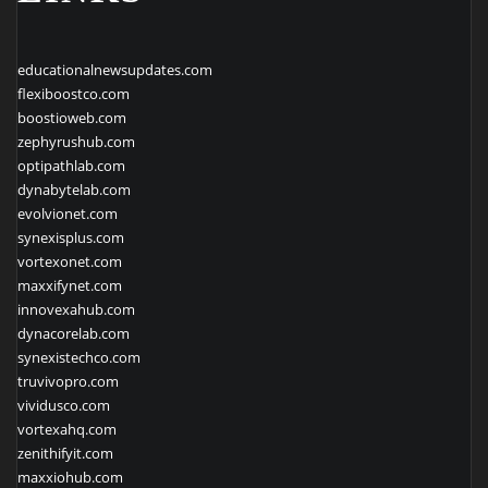
educationalnewsupdates.com
flexiboostco.com
boostioweb.com
zephyrushub.com
optipathlab.com
dynabytelab.com
evolvionet.com
synexisplus.com
vortexonet.com
maxxifynet.com
innovexahub.com
dynacorelab.com
synexistechco.com
truvivopro.com
vividusco.com
vortexahq.com
zenithifyit.com
maxxiohub.com