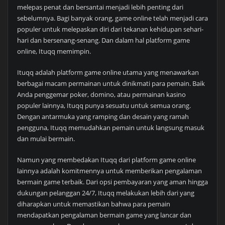
melepas penat dan bersantai menjadi lebih penting dari
sebelumnya. Bagi banyak orang, game online telah menjadi cara
populer untuk melepaskan diri dari tekanan kehidupan sehari-
hari dan bersenang-senang. Dan dalam hal platform game
online, Ituqq memimpin.
Ituqq adalah platform game online utama yang menawarkan
berbagai macam permainan untuk dinikmati para pemain. Baik
Anda penggemar poker, domino, atau permainan kasino
populer lainnya, Ituqq punya sesuatu untuk semua orang.
Dengan antarmuka yang ramping dan desain yang ramah
pengguna, Ituqq memudahkan pemain untuk langsung masuk
dan mulai bermain.
Namun yang membedakan Ituqq dari platform game online
lainnya adalah komitmennya untuk memberikan pengalaman
bermain game terbaik. Dari opsi pembayaran yang aman hingga
dukungan pelanggan 24/7, Ituqq melakukan lebih dari yang
diharapkan untuk memastikan bahwa para pemain
mendapatkan pengalaman bermain game yang lancar dan