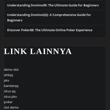
Understanding Domino99: The Ultimate Guide for Beginners
Understanding DominoQQ: A Comprehensive Guide for
Beginners
Discover Poker88: The Ultimate Online Poker Experience
LINK LAINNYA
demo slot
ahliqq
pkv
bandarqq
situs qq
situs pkv
poker
slot demo