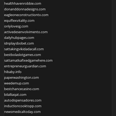
healthhavenrobbie.com
donanddonnadesigns.com
eagleoneconstructiontx.com
equiflexvitality.com
onlylovesg.com
activedesenvolvimento.com
dailyhubpages.com
idnplaysbobet.com
sattakingvikidadacall.com
bestbolaslotgames.com
sattamatkafixedgamehere.com
entrepreneurguardian.com
hibaby.info
paperwashington.com
weedemup.com
bestchancecasino.com
bilalliaqat.com
autodispensadores.com
inductioncooktopp.com
newsmedicaltoday.com