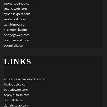
zephyrtechhub.com
truzestweb.com
synapsexpert.com
zentarolab.com
quikbiznow.com
xceleroweb.com
optigogoweb.com
brandaroweb.com
zoomifyit.com
LINKS
educationalnewsupdates.com
flexiboostco.com
boostioweb.com
zephyrushub.com
optipathlab.com
dynabytelab.com