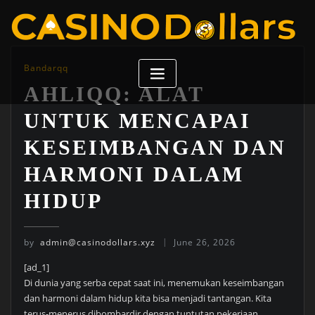
Skip
to
content
Bandarqq
AHLIQQ: ALAT
UNTUK MENCAPAI
KESEIMBANGAN DAN
HARMONI DALAM
HIDUP
by
admin@casinodollars.xyz
June 26, 2026
[ad_1]
Di dunia yang serba cepat saat ini, menemukan keseimbangan
dan harmoni dalam hidup kita bisa menjadi tantangan. Kita
terus-menerus dibombardir dengan tuntutan pekerjaan,