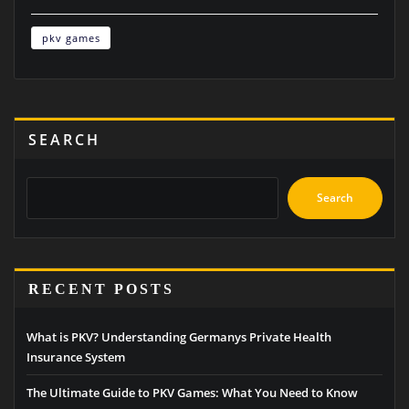
pkv games
SEARCH
Search
RECENT POSTS
What is PKV? Understanding Germanys Private Health
Insurance System
The Ultimate Guide to PKV Games: What You Need to Know