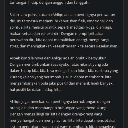
tantangan hidup dengan anggun dan tangguh.
Salah satu prinsip utama Ahliqq adalah pentingnya perawatan
diri. Ini termasuk memenuhi kebutuhan fisik, emosional, dan
spiritual kita melalui praktik seperti meditasi, yoga, olahraga,
makan sehat, dan refleksi diri. Dengan memprioritaskan
perawatan diri, kita dapat memulihkan energi, mengurangi
stres, dan meningkatkan kesejahteraan kita secara keseluruhan.
Aspek kunci lainnya dari Ahliqq adalah praktik bersyukur.
Dengan menumbuhkan rasa syukur atas nikmat yang ada
dalam hidup kita, kita bisa mengalihkan fokus kita dari apa yang
kurang ke apa yang berlimpah. Hal ini dapat membantu kita
mengembangkan pola pikir positif dan menarik lebih banyak
hal positif ke dalam hidup kita.
Ahliqq juga menekankan pentingnya berhubungan dengan
orang lain dan membangun hubungan yang mendukung.
Dengan mengelilingi diri kita dengan orang-orang yang
menyemangati dan menginspirasi kita, kita dapat menciptakan
sistem pendukung yang kuat yang membantu kita menavigasi