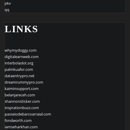
pkv
qq
LINKS
whymydoggy.com
digitalearnweb.com
interbolaslot.org
palmkuafor.com
dataentrypro.net
dreamrummypro.com
kaiminsupport.com
belanjareceh.com
shannonsticker.com
insprationbuzz.com
passeiodebarcoarraial.com
fondworth.com
iamseharkhan.com