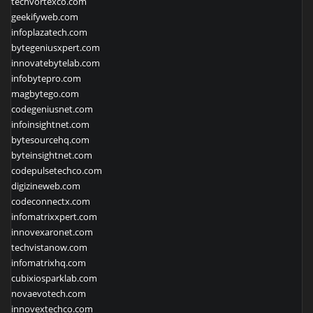
techvortexco.com
geekifyweb.com
infoplazatech.com
bytegeniusxpert.com
innovatebytelab.com
infobytepro.com
magbytego.com
codegeniusnet.com
infoinsightnet.com
bytesourcehq.com
byteinsightnet.com
codepulsetechco.com
digizineweb.com
codeconnectx.com
infomatrixxpert.com
innovexaronet.com
techvistanow.com
infomatrixhq.com
cubixiosparklab.com
novaevotech.com
innovextechco.com